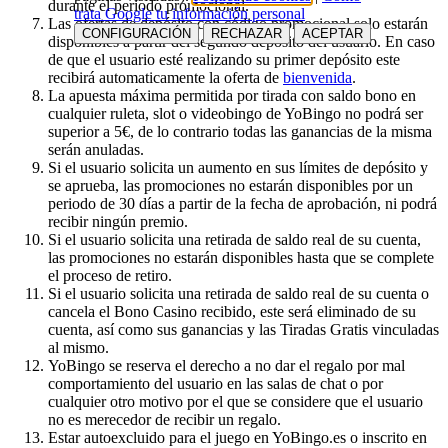
durante el periodo promocional.
trata Google tu información personal
Las ofertas de depósito con código promocional solo estarán
CONFIGURACIÓN
RECHAZAR
ACEPTAR
disponibles a partir del segundo depósito del usuario. En caso
de que el usuario esté realizando su primer depósito este
recibirá automaticamente la oferta de
bienvenida
.
La apuesta máxima permitida por tirada con saldo bono en
cualquier ruleta, slot o videobingo de YoBingo no podrá ser
superior a 5€, de lo contrario todas las ganancias de la misma
serán anuladas.
Si el usuario solicita un aumento en sus límites de depósito y
se aprueba, las promociones no estarán disponibles por un
periodo de 30 días a partir de la fecha de aprobación, ni podrá
recibir ningún premio.
Si el usuario solicita una retirada de saldo real de su cuenta,
las promociones no estarán disponibles hasta que se complete
el proceso de retiro.
Si el usuario solicita una retirada de saldo real de su cuenta o
cancela el Bono Casino recibido, este será eliminado de su
cuenta, así como sus ganancias y las Tiradas Gratis vinculadas
al mismo.
YoBingo se reserva el derecho a no dar el regalo por mal
comportamiento del usuario en las salas de chat o por
cualquier otro motivo por el que se considere que el usuario
no es merecedor de recibir un regalo.
Estar autoexcluido para el juego en YoBingo.es o inscrito en