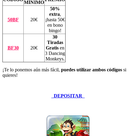
MÍNIMO
50%
extra
,
50BF
20€
¡hasta 50€
en bono
bingo!
30
Tiradas
BF30
20€
Gratis
en
3 Dancing
Monkeys
.
¡Te lo ponemos aún más fácil,
puedes utilizar ambos códigos
si
quieres!
DEPOSITAR