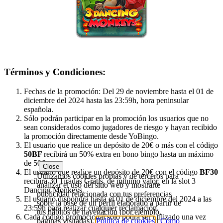
Términos y Condiciones:
Fechas de la promoción: Del 29 de noviembre hasta el 01 de
diciembre del 2024 hasta las 23:59h, hora peninsular
española.
Sólo podrán participar en la promoción los usuarios que no
sean considerados como jugadores de riesgo y hayan recibido
la promoción directamente desde YoBingo.
El usuario que realice un depósito de 20€ o más con el código
50BF
recibirá un 50% extra en bono bingo hasta un máximo
de 50€.
Close
El usuario que realice un depósito de 20€ con el código
BF30
Utilizamos cookies propias y de terceros para
recibirá 30 Tiradas Gratis, de mínimo valor, en la slot 3
analizar el uso del sitio web y mostrarte
Dancing Monkeys.
publicidad relacionada con tus preferencias
El usuario dispondrá hasta el 01 de diciembre del 2024 a las
sobre la base de un perfil elaborado a partir de
23:59h para realizar cualquier reclamación.
tus hábitos de navegación (por ejemplo,
Cada código promocional sólo podrá ser utilizado una vez
páginas visitadas).
Política de cookies
|
Cómo