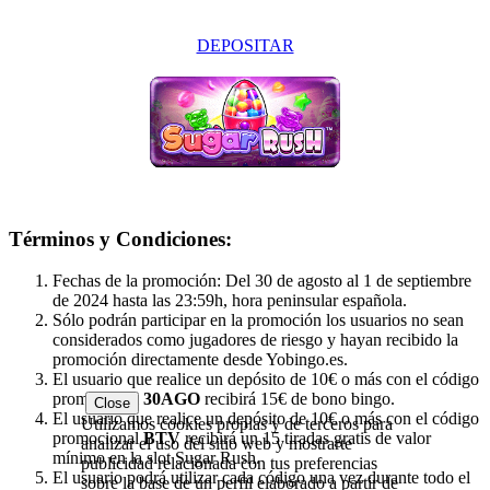
DEPOSITAR
Términos y Condiciones:
Fechas de la promoción: Del 30 de agosto al 1 de septiembre
de 2024 hasta las 23:59h, hora peninsular española.
Sólo podrán participar en la promoción los usuarios no sean
considerados como jugadores de riesgo y hayan recibido la
promoción directamente desde Yobingo.es.
El usuario que realice un depósito de 10€ o más con el código
promocional
30AGO
recibirá 15€ de bono bingo.
Close
El usuario que realice un depósito de 10€ o más con el código
Utilizamos cookies propias y de terceros para
promocional
BTV
recibirá un 15 tiradas gratis de valor
analizar el uso del sitio web y mostrarte
mínimo en la slot Sugar Rush.
publicidad relacionada con tus preferencias
El usuario podrá utilizar cada código una vez durante todo el
sobre la base de un perfil elaborado a partir de