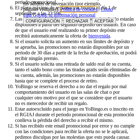
periodo promocional.
tus hábitos de navegación (por ejemplo,
El plazo máximo de reclamación finaliza el día 1 de
páginas visitadas).
Política de cookies
|
Cómo
septiembre a las 23:59h.
trata Google tu información personal
Las ofertas de depósito con código promocional solo estarán
CONFIGURACIÓN
RECHAZAR
ACEPTAR
disponibles a partir del segundo depósito del usuario. En caso
de que el usuario esté realizando su primer depósito este
recibirá automaticamente la oferta de
bienvenida
.
Si el usuario solicita un aumento en sus límites de depósito y
se aprueba, las promociones no estarán disponibles por un
periodo de 30 días a partir de la fecha de aprobación, ni podrá
recibir ningún premio.
Si el usuario solicita una retirada de saldo real de su cuenta,
tanto el saldo bono como las tiradas gratis serán eliminadas de
su cuenta, además, las promociones no estarán disponibles
hasta que se complete el proceso de retiro.
YoBingo se reserva el derecho a no dar el regalo por mal
comportamiento del usuario en las salas de chat o por
cualquier otro motivo por el que se considere que el usuario
no es merecedor de recibir un regalo.
Estar autoexcluido para el juego en YoBingo.es o inscrito en
el RGIAJ durante el periodo promocional de esta promoción
conlleva la pérdida del derecho a recibir el mismo.
Si has recibido este email promocional por error y no cumple
con las condiciones para recibir la oferta no se le aplicará,
pedimos disculpas por las molestias que esto pueda causar.