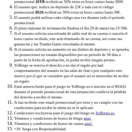
promocional
26YB
recibirá un 50% extra en bono casino hasta 300€.
El usuario que realice un depósito de 25€ o más con el código
promocional
BI26
recibirá un 50% extra en bono casino hasta 30€.
El usuario podrá utilizar cada código una vez durante todo el periodo
promocional.
El plazo máximo de reclamación finaliza el día 29 de marzo las 23:59h.
Si el usuario solicita una retirada de saldo real de su cuenta o cancela el
bono casino recibido, este será eliminado de su cuenta, así como sus
ganancias y las Tiradas Gratis vinculadas al mismo.
Si el usuario solicita un aumento en sus límites de depósito y se aprueba,
las promociones no estarán disponibles por un periodo de 30 días a
partir de la fecha de aprobación, ni podrá recibir ningún premio.
YoBingo se reserva el derecho a no dar el regalo por mal
comportamiento del usuario en las salas de chat o por cualquier otro
motivo por el que se considere que el usuario no es merecedor de recibir
un regalo.
Estar autoexcluido para el juego en YoBingo.es o inscrito en el RGIAJ
durante el periodo promocional de esta promoción conlleva la pérdida
del derecho a recibir el mismo.
Si has recibido este email promocional por error y no cumple con las
condiciones para recibir la oferta no se le aplicará.
Condiciones exclusivas para el juego del bingo en
YoBingo.es.
Términos y condiciones de bonos de bingo
aquí.
Términos y condiciones de bonos de casino
aquí.
+18. Juega con Responsabilidad.