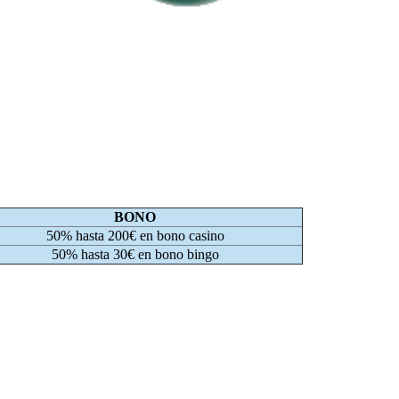
BONO
50% hasta 200€ en bono casino
50% hasta 30€ en bono bingo