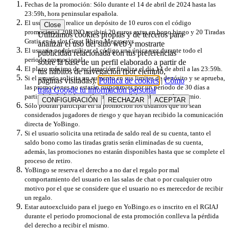
Fechas de la promoción: Sólo durante el 14 de abril de 2024 hasta las
23:59h, hora peninsular española.
El usuario que realice un depósito de 10 euros con el código
Close
promocional 20RINO recibirá 20 euros extra en bono bingo y 20 Tiradas
Utilizamos cookies propias y de terceros para
Gratis en la slot Great Rhino Megaways.
analizar el uso del sitio web y mostrarte
El usuario podrá utilizar
el código una única vez durante todo el
publicidad relacionada con tus preferencias
periodo promocional.
sobre la base de un perfil elaborado a partir de
El plazo máximo de reclamación finaliza el día 14 de abril a las 23:59h.
tus hábitos de navegación (por ejemplo,
Si el usuario solicita un aumento en sus límites de depósito y se aprueba,
páginas visitadas).
Política de cookies
|
Cómo
las promociones no estarán disponibles por un periodo de 30 días a
trata Google tu información personal
partir de la fecha de aprobación, ni podrá recibir ningún premio.
CONFIGURACIÓN
RECHAZAR
ACEPTAR
Sólo podrán participar en la promoción los usuarios que no sean
considerados jugadores de riesgo y que hayan recibido la comunicación
directa de YoBingo.
Si el usuario solicita una retirada de saldo real de su cuenta, tanto el
saldo bono como las tiradas gratis serán eliminadas de su cuenta,
además, las promociones no estarán disponibles hasta que se complete el
proceso de retiro.
YoBingo se reserva el derecho a no dar el regalo por mal
comportamiento del usuario en las salas de chat o por cualquier otro
motivo por el que se considere que el usuario no es merecedor de recibir
un regalo.
Estar autoexcluido para el juego en YoBingo.es o inscrito en el RGIAJ
durante el periodo promocional de esta promoción conlleva la pérdida
del derecho a recibir el mismo.