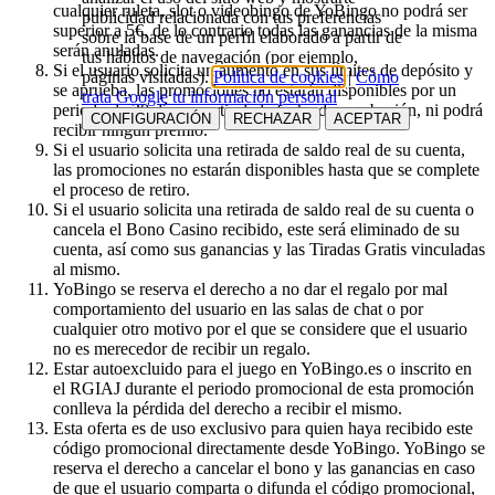
cualquier ruleta, slot o videobingo de YoBingo no podrá ser
publicidad relacionada con tus preferencias
superior a 5€, de lo contrario todas las ganancias de la misma
sobre la base de un perfil elaborado a partir de
serán anuladas.
tus hábitos de navegación (por ejemplo,
Si el usuario solicita un aumento en sus límites de depósito y
páginas visitadas).
Política de cookies
|
Cómo
se aprueba, las promociones no estarán disponibles por un
trata Google tu información personal
periodo de 30 días a partir de la fecha de aprobación, ni podrá
CONFIGURACIÓN
RECHAZAR
ACEPTAR
recibir ningún premio.
Si el usuario solicita una retirada de saldo real de su cuenta,
las promociones no estarán disponibles hasta que se complete
el proceso de retiro.
Si el usuario solicita una retirada de saldo real de su cuenta o
cancela el Bono Casino recibido, este será eliminado de su
cuenta, así como sus ganancias y las Tiradas Gratis vinculadas
al mismo.
YoBingo se reserva el derecho a no dar el regalo por mal
comportamiento del usuario en las salas de chat o por
cualquier otro motivo por el que se considere que el usuario
no es merecedor de recibir un regalo.
Estar autoexcluido para el juego en YoBingo.es o inscrito en
el RGIAJ durante el periodo promocional de esta promoción
conlleva la pérdida del derecho a recibir el mismo.
Esta oferta es de uso exclusivo para quien haya recibido este
código promocional directamente desde YoBingo. YoBingo se
reserva el derecho a cancelar el bono y las ganancias en caso
de que el usuario comparta o difunda el código promocional,