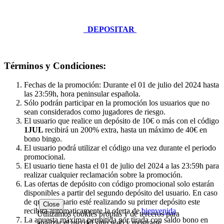
DEPOSITAR
Términos y Condiciones:
Fechas de la promoción: Durante el 01 de julio del 2024 hasta
las 23:59h, hora peninsular española.
Sólo podrán participar en la promoción los usuarios que no
sean considerados como jugadores de riesgo.
El usuario que realice un depósito de 10€ o más con el código
1JUL
recibirá un 200% extra, hasta un máximo de 40€ en
bono bingo.
El usuario podrá utilizar el código una vez durante el periodo
promocional.
El usuario tiene hasta el 01 de julio del 2024 a las 23:59h para
realizar cualquier reclamación sobre la promoción.
Las ofertas de depósito con código promocional solo estarán
disponibles a partir del segundo depósito del usuario. En caso
de que el usuario esté realizando su primer depósito este
Close
recibirá automaticamente la oferta de
bienvenida
.
Utilizamos cookies propias y de terceros para
La apuesta máxima permitida por tirada con saldo bono en
analizar el uso del sitio web y mostrarte