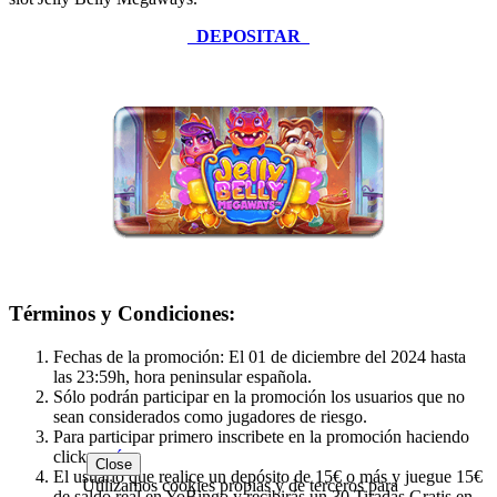
DEPOSITAR
Términos y Condiciones:
Fechas de la promoción: El 01 de diciembre del 2024 hasta
las 23:59h, hora peninsular española.
Sólo podrán participar en la promoción los usuarios que no
sean considerados como jugadores de riesgo.
Para participar primero inscribete en la promoción haciendo
click
aquí
.
Close
El usuario que realice un depósito de 15€ o más y juegue 15€
Utilizamos cookies propias y de terceros para
de saldo real en YoBingo y recibirás un 30 Tiradas Gratis en