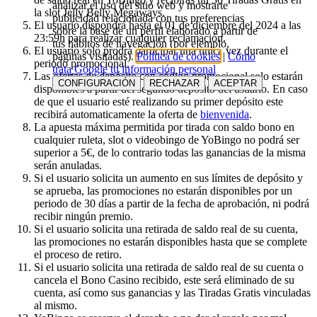
analizar el uso del sitio web y mostrarte
la slot Jelly Belly Megaways.
publicidad relacionada con tus preferencias
El usuario dispondrá hasta el 01 de diciembre del 2024 a las
sobre la base de un perfil elaborado a partir de
23:59h para realizar cualquier reclamación.
tus hábitos de navegación (por ejemplo,
El usuario solo prodrá participar una unica vez durante el
páginas visitadas).
Política de cookies
|
Cómo
periodo promocional.
trata Google tu información personal
Las ofertas de depósito con código promocional solo estarán
CONFIGURACIÓN
RECHAZAR
ACEPTAR
disponibles a partir del segundo depósito del usuario. En caso
de que el usuario esté realizando su primer depósito este
recibirá automaticamente la oferta de
bienvenida
.
La apuesta máxima permitida por tirada con saldo bono en
cualquier ruleta, slot o videobingo de YoBingo no podrá ser
superior a 5€, de lo contrario todas las ganancias de la misma
serán anuladas.
Si el usuario solicita un aumento en sus límites de depósito y
se aprueba, las promociones no estarán disponibles por un
periodo de 30 días a partir de la fecha de aprobación, ni podrá
recibir ningún premio.
Si el usuario solicita una retirada de saldo real de su cuenta,
las promociones no estarán disponibles hasta que se complete
el proceso de retiro.
Si el usuario solicita una retirada de saldo real de su cuenta o
cancela el Bono Casino recibido, este será eliminado de su
cuenta, así como sus ganancias y las Tiradas Gratis vinculadas
al mismo.