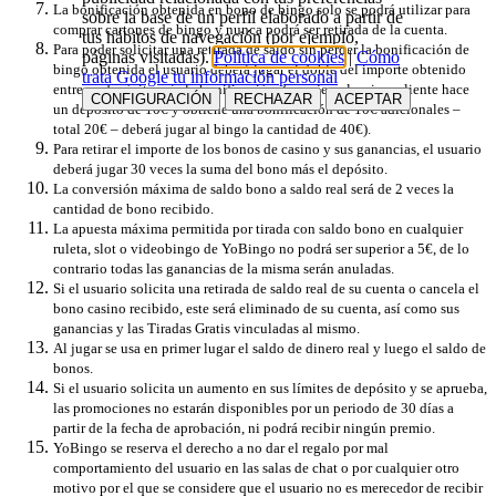
La bonificación obtenida en bono de bingo solo se podrá utilizar ​​para
sobre la base de un perfil elaborado a partir de
comprar cartones de bingo y nunca podrá ser retirada de la cuenta.
tus hábitos de navegación (por ejemplo,
Para poder solicitar una retirada de saldo sin perder la bonificación de
páginas visitadas).
Política de cookies
|
Cómo
bingo obtenida el usuario deberá jugar el doble del importe obtenido
trata Google tu información personal
entre su depósito más la bonificación, (por ejemplo, si un cliente hace
CONFIGURACIÓN
RECHAZAR
ACEPTAR
un depósito de 10€ y obtiene una bonificación de 10€ adicionales –
total 20€ – deberá jugar al bingo la cantidad de 40€).
Para retirar el importe de los bonos de casino y sus ganancias, el usuario
deberá jugar 30 veces la suma del bono más el depósito.
La conversión máxima de saldo bono a saldo real será de 2 veces la
cantidad de bono recibido.
La apuesta máxima permitida por tirada con saldo bono en cualquier
ruleta, slot o videobingo de YoBingo no podrá ser superior a 5€, de lo
contrario todas las ganancias de la misma serán anuladas.
Si el usuario solicita una retirada de saldo real de su cuenta o cancela el
bono casino recibido, este será eliminado de su cuenta, así como sus
ganancias y las Tiradas Gratis vinculadas al mismo.
Al jugar se usa en primer lugar el saldo de dinero real y luego el saldo de
bonos.
Si el usuario solicita un aumento en sus límites de depósito y se aprueba,
las promociones no estarán disponibles por un periodo de 30 días a
partir de la fecha de aprobación, ni podrá recibir ningún premio.
YoBingo se reserva el derecho a no dar el regalo por mal
comportamiento del usuario en las salas de chat o por cualquier otro
motivo por el que se considere que el usuario no es merecedor de recibir