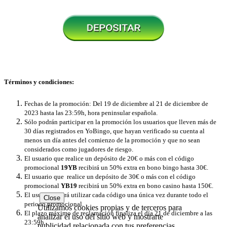
Términos y condiciones:
Fechas de la promoción: Del 19 de diciembre al 21 de diciembre de
2023 hasta las 23:59h, hora peninsular española.
Sólo podrán participar en la promoción los usuarios que lleven más de
30 días registrados en YoBingo, que hayan verificado su cuenta al
menos un día antes del comienzo de la promoción y que no sean
considerados como jugadores de riesgo.
El usuario que realice un depósito de 20€ o más con el código
promocional
19YB
recibirá un 50% extra en bono bingo hasta 30€.
El usuario que realice un depósito de 30€ o más con el código
promocional
YB19
recibirá un 50% extra en bono casino hasta 150€.
El usuario podrá utilizar cada código una única vez durante todo el
Close
periodo promocional.
Utilizamos cookies propias y de terceros para
El plazo máximo de reclamación finaliza el día 21 de diciembre a las
analizar el uso del sitio web y mostrarte
23:59h.
publicidad relacionada con tus preferencias