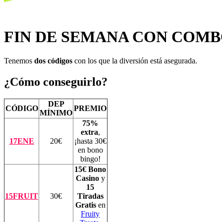
FIN DE SEMANA CON COMB
Tenemos
dos códigos
con los que la diversión está asegurada.
¿Cómo conseguirlo?
DEP
CÓDIGO
PREMIO
MÍNIMO
75%
extra
,
17ENE
20€
¡hasta 30€
en bono
bingo!
15€ Bono
Casino
y
15
15FRUIT
30€
Tiradas
Gratis
en
Fruity