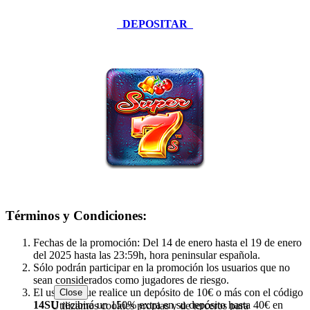
DEPOSITAR
Términos y Condiciones:
Fechas de la promoción: Del 14 de enero hasta el 19 de enero
del 2025 hasta las 23:59h, hora peninsular española.
Sólo podrán participar en la promoción los usuarios que no
sean considerados como jugadores de riesgo.
El usuario que realice un depósito de 10€ o más con el código
Close
14SU
recibirá un 150% extra en su depósito hasta 40€ en
Utilizamos cookies propias y de terceros para