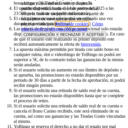
bono bingo y 20 Tiradas Gratis en Super 7s.
analizar el uso del sitio web y mostrarte
El usuario dispondrá hasta el 14 de enero del 2025 a las
publicidad relacionada con tus preferencias
23:59h para realizar cualquier reclamación.
sobre la base de un perfil elaborado a partir de
El código promocional sólo podrá ser utilizado una vez
tus hábitos de navegación (por ejemplo,
durante el periodo promocional.
páginas visitadas).
Política de cookies
|
Cómo
Las ofertas de depósito con código promocional solo estarán
trata Google tu información personal
disponibles a partir del segundo depósito del usuario. En caso
CONFIGURACIÓN
RECHAZAR
ACEPTAR
de que el usuario esté realizando su primer depósito este
recibirá automaticamente la oferta de
bienvenida
.
La apuesta máxima permitida por tirada con saldo bono en
cualquier ruleta, slot o videobingo de YoBingo no podrá ser
superior a 5€, de lo contrario todas las ganancias de la misma
serán anuladas.
Si el usuario solicita un aumento en sus límites de depósito y
se aprueba, las promociones no estarán disponibles por un
periodo de 30 días a partir de la fecha de aprobación, ni podrá
recibir ningún premio.
Si el usuario solicita una retirada de saldo real de su cuenta,
las promociones no estarán disponibles hasta que se complete
el proceso de retiro.
Si el usuario solicita una retirada de saldo real de su cuenta o
cancela el Bono Casino recibido, este será eliminado de su
cuenta, así como sus ganancias y las Tiradas Gratis vinculadas
al mismo.
YoBingo se reserva el derecho a no dar el regalo por mal