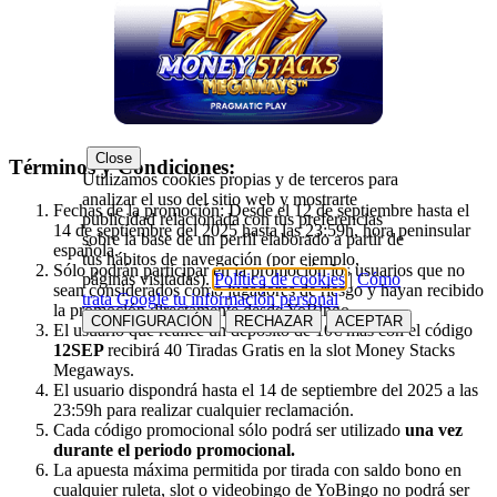
Close
Términos y Condiciones:
Utilizamos cookies propias y de terceros para
analizar el uso del sitio web y mostrarte
Fechas de la promoción: Desde el 12 de septiembre hasta el
publicidad relacionada con tus preferencias
14 de septiembre del 2025 hasta las 23:59h, hora peninsular
sobre la base de un perfil elaborado a partir de
española.
tus hábitos de navegación (por ejemplo,
Sólo podrán participar en la promoción los usuarios que no
páginas visitadas).
Política de cookies
|
Cómo
sean considerados como jugadores de riesgo y hayan recibido
trata Google tu información personal
la promoción directamente desde YoBingo.
CONFIGURACIÓN
RECHAZAR
ACEPTAR
El usuario que realice un depósito de 10€ más con el código
12SEP
recibirá 40 Tiradas Gratis en la slot Money Stacks
Megaways.
El usuario dispondrá hasta el 14 de septiembre del 2025 a las
23:59h para realizar cualquier reclamación.
Cada código promocional sólo podrá ser utilizado
una vez
durante el periodo promocional.
La apuesta máxima permitida por tirada con saldo bono en
cualquier ruleta, slot o videobingo de YoBingo no podrá ser