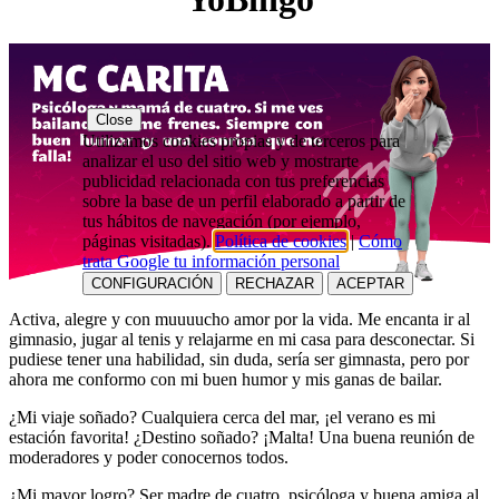
Close
Utilizamos cookies propias y de terceros para
analizar el uso del sitio web y mostrarte
publicidad relacionada con tus preferencias
sobre la base de un perfil elaborado a partir de
tus hábitos de navegación (por ejemplo,
páginas visitadas).
Política de cookies
|
Cómo
trata Google tu información personal
CONFIGURACIÓN
RECHAZAR
ACEPTAR
Activa, alegre y con muuuucho amor por la vida. Me encanta ir al
gimnasio, jugar al tenis y relajarme en mi casa para desconectar. Si
pudiese tener una habilidad, sin duda, sería ser gimnasta, pero por
ahora me conformo con mi buen humor y mis ganas de bailar.
¿Mi viaje soñado? Cualquiera cerca del mar, ¡el verano es mi
estación favorita! ¿Destino soñado? ¡Malta! Una buena reunión de
moderadores y poder conocernos todos.
¿Mi mayor logro? Ser madre de cuatro, psicóloga y buena amiga al