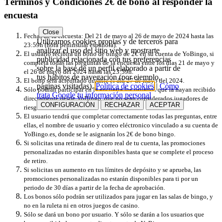
Términos y Condiciones 2€ de bono al responder la
encuesta
Close
Fechas de la encuesta: Del 21 de mayo al 26 de mayo de 2024 hasta las
Utilizamos cookies propias y de terceros para
23:59h (hora peninsular española).
analizar el uso del sitio web y mostrarte
El usuario recibirá un bono de bingo de 2€ en su cuenta de YoBingo, si
publicidad relacionada con tus preferencias
completa todas las preguntas de la encuesta entre los días 21 de mayo y
sobre la base de un perfil elaborado a partir de
el 26 de mayo del 2024 hasta las 23:59h.
tus hábitos de navegación (por ejemplo,
El bono será acreditado durante el día
27 de mayo del 2024.
páginas visitadas).
Política de cookies
|
Cómo
Sólo podrán participar en la encuesta los usuarios que la hayan recibido
trata Google tu información personal
directamente desde YoBingo, que no sean considerados jugadores de
CONFIGURACIÓN
RECHAZAR
ACEPTAR
riesgo.
El usuario tendrá que completar correctamente todas las preguntas, entre
ellas, el nombre de usuario y correo eléctronico vinculado a su cuenta de
YoBingo.es, donde se le asignarán los 2€ de bono bingo.
Si solicitas una retirada de dinero real de tu cuenta, las promociones
personalizadas no estarán disponibles hasta que se complete el proceso
de retiro.
Si solicitas un aumento en tus límites de depósito y se aprueba, las
promociones personalizadas no estarán disponibles para ti por un
periodo de 30 días a partir de la fecha de aprobación.
Los bonos sólo podrán ser utilizados para jugar en las salas de bingo, y
no en la ruleta ni en otros juegos de casino.
Sólo se dará un bono por usuario. Y sólo se darán a los usuarios que