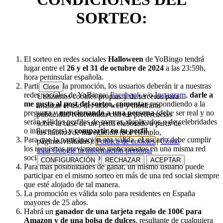
SORTEO:
El sorteo en redes sociales
Halloween
de YoBingo tendrá
lugar entre el
26 y el 31 de octubre de 2024
a las 23:59h,
hora peninsular española.
Participa en la promoción, los usuarios deberán ir a nuestras
Close
redes sociales de YoBingo:
Facebook
y/o
Instagram
,
darle a
Utilizamos cookies propias y de terceros para
me gusta al post del sorteo, comentar
respondiendo a la
analizar el uso del sitio web y mostrarte
pregunta y
mencionando a una persona
(debe ser real y no
publicidad relacionada con tus preferencias
serán válidos perfiles de marcas, duplicados o de celebridades
sobre la base de un perfil elaborado a partir de
o influencers)
y compartir en tu perfil
.
tus hábitos de navegación (por ejemplo,
Para que la participación sea válida, el usuario debe cumplir
páginas visitadas).
Política de cookies
|
Cómo
los requisitos previamente mencionados en una misma red
trata Google tu información personal
social durante el periodo promocional.
CONFIGURACIÓN
RECHAZAR
ACEPTAR
Para más posibilidades de ganar, un mismo usuario puede
participar en el mismo sorteo en más de una red social siempre
que esté alojado de tal manera.
La promoción es válida solo para residentes en España
mayores de 25 años.
Habrá un
ganador de una tarjeta regalo de 100€ para
Amazon y de una bolsa de dulces
, resultante de cualquiera