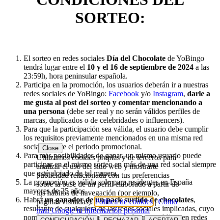
SORTEO:
El sorteo en redes sociales
Día del Chocolate
de YoBingo
tendrá lugar entre el
10 y el 16 de septiembre de 2024
a las
23:59h, hora peninsular española.
Participa en la promoción, los usuarios deberán ir a nuestras
redes sociales de YoBingo:
Facebook
y/o
Instagram
,
darle a
me gusta al post del sorteo y comentar
mencionando a
una persona
(debe ser real y no serán válidos perfiles de
marcas, duplicados o de celebridades o influencers).
Para que la participación sea válida, el usuario debe cumplir
los requisitos previamente mencionados en una misma red
social durante el periodo promocional.
Close
Para más posibilidades de ganar, un mismo usuario puede
Utilizamos cookies propias y de terceros para
participar en el mismo sorteo en más de una red social siempre
analizar el uso del sitio web y mostrarte
que esté alojado de tal manera.
publicidad relacionada con tus preferencias
La promoción es válida solo para residentes en España
sobre la base de un perfil elaborado a partir de
mayores de 25 años.
tus hábitos de navegación (por ejemplo,
Habrá
un ganador de un pack surtido de chocolates
,
páginas visitadas).
Política de cookies
|
Cómo
resultante de cualquiera de las redes sociales implicadas, cuyo
trata Google tu información personal
nombre (o nombres de usuario) podremos publicar en redes