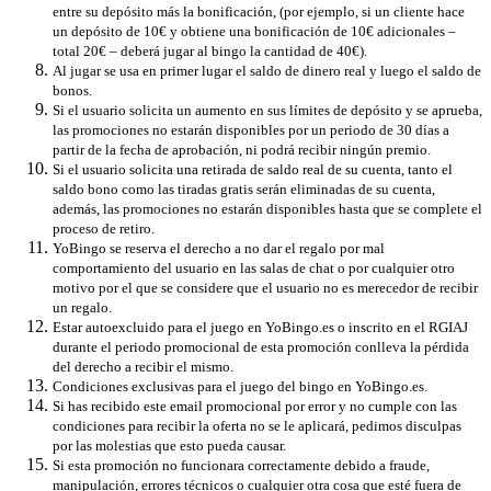
entre su depósito más la bonificación, (por ejemplo, si un cliente hace
un depósito de 10€ y obtiene una bonificación de 10€ adicionales –
total 20€ – deberá jugar al bingo la cantidad de 40€).
Al jugar se usa en primer lugar el saldo de dinero real y luego el saldo de
bonos.
Si el usuario solicita un aumento en sus límites de depósito y se aprueba,
las promociones no estarán disponibles por un periodo de 30 días a
partir de la fecha de aprobación, ni podrá recibir ningún premio.
Si el usuario solicita una retirada de saldo real de su cuenta, tanto el
saldo bono como las tiradas gratis serán eliminadas de su cuenta,
además, las promociones no estarán disponibles hasta que se complete el
proceso de retiro.
YoBingo se reserva el derecho a no dar el regalo por mal
comportamiento del usuario en las salas de chat o por cualquier otro
motivo por el que se considere que el usuario no es merecedor de recibir
un regalo.
Estar autoexcluido para el juego en YoBingo.es o inscrito en el RGIAJ
durante el periodo promocional de esta promoción conlleva la pérdida
del derecho a recibir el mismo.
Condiciones exclusivas para el juego del bingo en YoBingo.es.
Si has recibido este email promocional por error y no cumple con las
condiciones para recibir la oferta no se le aplicará, pedimos disculpas
por las molestias que esto pueda causar.
Si esta promoción no funcionara correctamente debido a fraude,
manipulación, errores técnicos o cualquier otra cosa que esté fuera de