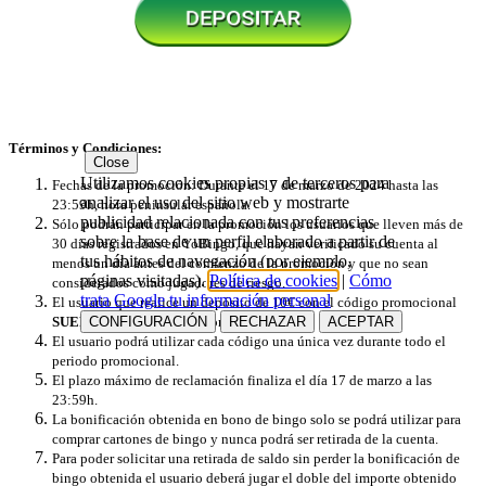
Términos y Condiciones:
Close
Utilizamos cookies propias y de terceros para
Fechas de la promoción: Durante el 17 de marzo de 2024 hasta las
analizar el uso del sitio web y mostrarte
23:59h, hora peninsular española.
publicidad relacionada con tus preferencias
Sólo podrán participar en la promoción los usuarios que lleven más de
sobre la base de un perfil elaborado a partir de
30 días registrados en YoBingo, que hayan verificado su cuenta al
tus hábitos de navegación (por ejemplo,
menos un día antes del comienzo de la promoción y que no sean
páginas visitadas).
Política de cookies
|
Cómo
considerados como jugadores de riesgo.
trata Google tu información personal
El usuario que realice un depósito de 10€ con el código promocional
CONFIGURACIÓN
RECHAZAR
ACEPTAR
SUERTE
recibirá 20€ en bono bingo.
El usuario podrá utilizar cada código una única vez durante todo el
periodo promocional.
El plazo máximo de reclamación finaliza el día 17 de marzo a las
23:59h.
La bonificación obtenida en bono de bingo solo se podrá utilizar ​​para
comprar cartones de bingo y nunca podrá ser retirada de la cuenta.
Para poder solicitar una retirada de saldo sin perder la bonificación de
bingo obtenida el usuario deberá jugar el doble del importe obtenido