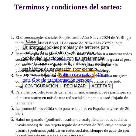
Términos y condiciones del sorteo:
El sorteo en redes sociales Propósitos de Año Nuevo 2024 de YoBingo
Close
tendrá lugar entre el 8 y el 11 de enero de 2024 a las 23:59h, hora
Utilizamos cookies propias y de terceros para
peninsular española.
analizar el uso del sitio web y mostrarte
Para participar en la promoción, los usuarios deberán ir a nuestras redes
publicidad relacionada con tus preferencias
sociales de YoBingo:
Facebook
y/o
Instagram
, darle a me gusta al post
sobre la base de un perfil elaborado a partir de
del sorteo, comentar respondiendo a la pregunta y compartir la
tus hábitos de navegación (por ejemplo,
publicación en tu perfil o stories mencionando a YoBingo.
páginas visitadas).
Política de cookies
|
Cómo
Para que la participación sea válida, el usuario debe darle a me gusta,
trata Google tu información personal
comentar y compartir en una misma red social durante el periodo
CONFIGURACIÓN
RECHAZAR
ACEPTAR
promocional.
Para más posibilidades de ganar, un mismo usuario puede participar en
el mismo sorteo en más de una red social siempre que esté alojado de
tal manera.
La promoción es válida solo para residentes en España mayores de 26
años.
Habrá un ganador (pudiendo resultar de cualquiera de redes sociales
involucradas) de una tarjeta regalo de Amazon de 20€, cuyo nombre (o
usuario) podremos publicar en redes sociales, siempre de acuerdo con
las políticas de privacidad de nuestra web.