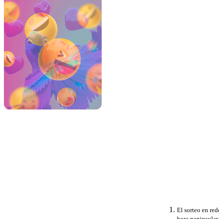
El sorteo en re
hora peninsular