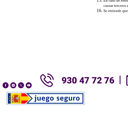
En caso de error
causar terceros 
Se entiende que