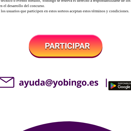
 técnico o evento fortuito, YoBingo se reserva el derecho a responsabilizarse de lo
en el desarrollo del concurso.
 los usuarios que participen en estos sorteos aceptan estos términos y condiciones.