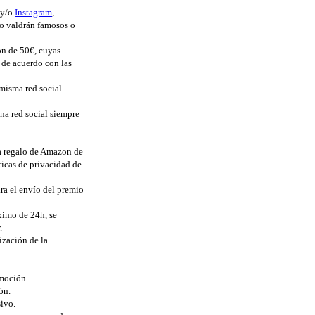
y/o
Instagram
,
no valdrán famosos o
on de 50€, cuyas
 de acuerdo con las
 misma red social
na red social siempre
ta regalo de Amazon de
ticas de privacidad de
ra el envío del premio
ximo de 24h, se
.
ización de la
omoción.
ón.
ivo.