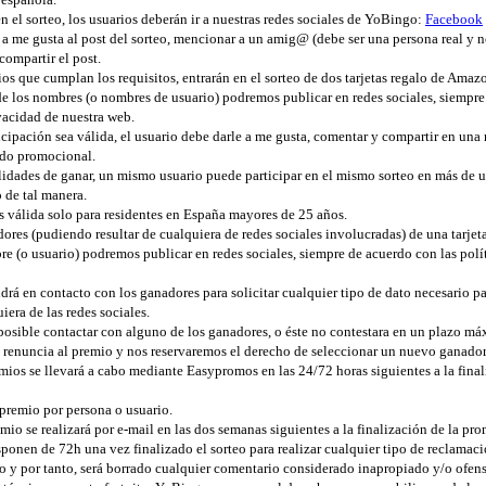
en el sorteo, los usuarios deberán ir a nuestras redes sociales de YoBingo:
Facebook
e a me gusta al post del sorteo, mencionar a un amig@ (debe ser una persona real y 
compartir el post.
ios que cumplan los requisitos, entrarán en el sorteo de dos tarjetas regalo de Amaz
 de los nombres (o nombres de usuario) podremos publicar en redes sociales, siempre
ivacidad de nuestra web.
icipación sea válida, el usuario debe darle a me gusta, comentar y compartir en una
odo promocional.
lidades de ganar, un mismo usuario puede participar en el mismo sorteo en más de u
 de tal manera.
 válida solo para residentes en España mayores de 25 años.
ores (pudiendo resultar de cualquiera de redes sociales involucradas) de una tarje
e (o usuario) podremos publicar en redes sociales, siempre de acuerdo con las polí
rá en contacto con los ganadores para solicitar cualquier tipo de dato necesario pa
era de las redes sociales.
 posible contactar con alguno de los ganadores, o éste no contestara en un plazo má
renuncia al premio y nos reservaremos el derecho de seleccionar un nuevo ganador
mios se llevará a cabo mediante Easypromos en las 24/72 horas siguientes a la final
 premio por persona o usuario.
mio se realizará por e-mail en las dos semanas siguientes a la finalización de la pr
sponen de 72h una vez finalizado el sorteo para realizar cualquier tipo de reclamaci
o y por tanto, será borrado cualquier comentario considerado inapropiado y/o ofens