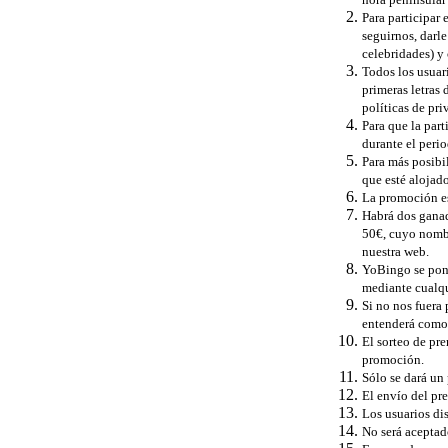
Para participar 
seguirnos, darl
celebridades) y 
Todos los usuar
primeras letras
políticas de pr
Para que la part
durante el peri
Para más posibi
que esté alojado
La promoción es
Habrá dos ganad
50€, cuyo nombr
nuestra web.
YoBingo se pond
mediante cualqui
Si no nos fuera
entenderá como 
El sorteo de pre
promoción.
Sólo se dará un
El envío del pre
Los usuarios di
No será aceptad