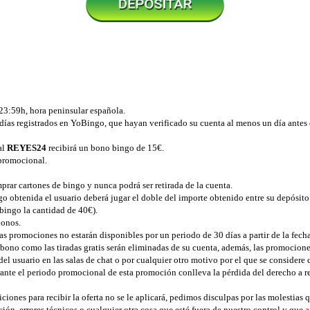
 23:59h, hora peninsular española.
0 días registrados en YoBingo, que hayan verificado su cuenta al menos un día ant
al
REYES24
recibirá un bono bingo de 15€.
 promocional.
prar cartones de bingo y nunca podrá ser retirada de la cuenta.
ngo obtenida el usuario deberá jugar el doble del importe obtenido entre su depósito
 bingo la cantidad de 40€).
bonos.
 las promociones no estarán disponibles por un periodo de 30 días a partir de la fec
ldo bono como las tiradas gratis serán eliminadas de su cuenta, además, las promocion
l usuario en las salas de chat o por cualquier otro motivo por el que se considere 
ante el periodo promocional de esta promoción conlleva la pérdida del derecho a re
iones para recibir la oferta no se le aplicará, pedimos disculpas por las molestias 
n, errores técnicos o cualquier otra cosa que esté fuera de nuestro control y que a