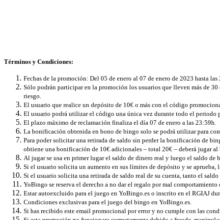
Términos y Condiciones:
Fechas de la promoción: Del 05 de enero al 07 de enero de 2023 hasta las
Sólo podrán participar en la promoción los usuarios que lleven más de 3
riesgo.
El usuario que realice un depósito de 10€ o más con el código promocion
El usuario podrá utilizar el código una única vez durante todo el periodo
El plazo máximo de reclamación finaliza el día 07 de enero a las 23:59h.
La bonificación obtenida en bono de bingo solo se podrá utilizar ​​para com
Para poder solicitar una retirada de saldo sin perder la bonificación de bi
obtiene una bonificación de 10€ adicionales – total 20€ – deberá jugar al
Al jugar se usa en primer lugar el saldo de dinero real y luego el saldo de 
Si el usuario solicita un aumento en sus límites de depósito y se aprueba,
Si el usuario solicita una retirada de saldo real de su cuenta, tanto el sa
YoBingo se reserva el derecho a no dar el regalo por mal comportamiento de
Estar autoexcluido para el juego en YoBingo.es o inscrito en el RGIAJ dur
Condiciones exclusivas para el juego del bingo en YoBingo.es.
Si has recibido este email promocional por error y no cumple con las condic
Si esta promoción no funcionara correctamente debido a fraude, manipulació