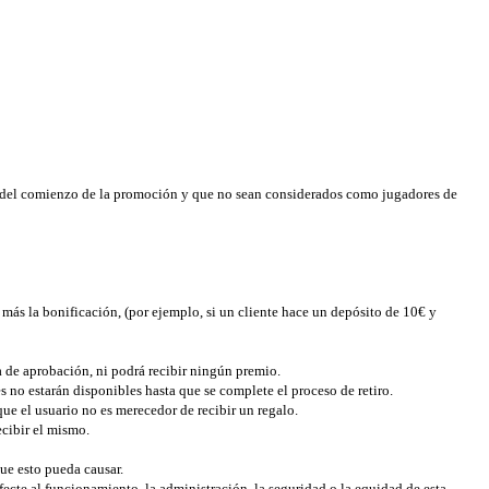
es del comienzo de la promoción y que no sean considerados como jugadores de
 más la bonificación, (por ejemplo, si un cliente hace un depósito de 10€ y
ha de aprobación, ni podrá recibir ningún premio.
es no estarán disponibles hasta que se complete el proceso de retiro.
que el usuario no es merecedor de recibir un regalo.
cibir el mismo.
que esto pueda causar.
fecte al funcionamiento, la administración, la seguridad o la equidad de esta