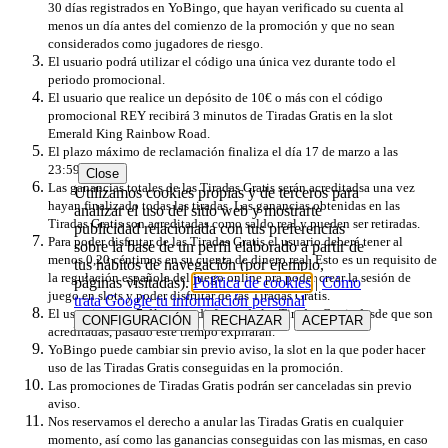
30 días registrados en YoBingo, que hayan verificado su cuenta al
menos un día antes del comienzo de la promoción y que no sean
considerados como jugadores de riesgo.
El usuario podrá utilizar el código una única vez durante todo el
periodo promocional.
El usuario que realice un depósito de 10€ o más con el código
promocional REY recibirá 3 minutos de Tiradas Gratis en la slot
Emerald King Rainbow Road.
El plazo máximo de reclamación finaliza el día 17 de marzo a las
23:59h.
Close
Las ganancias totales de las Tiradas Gratis serán acreditadsa una vez
Utilizamos cookies propias y de terceros para
hayan finalizado todas las tiradas. Las ganancias obtenidas en las
analizar el uso del sitio web y mostrarte
Tiradas Gratis son acreditadas como saldo real y pueden ser retiradas.
publicidad relacionada con tus preferencias
Para poder disfrutar de las Tiradas Gratis el usuario deberá tener al
sobre la base de un perfil elaborado a partir de
menos 0,20 céntimos en su cuenta de dinero real. Esto es un requisito de
tus hábitos de navegación (por ejemplo,
la regulación española del juego online pra poder crear la sesión de
páginas visitadas).
Política de cookies
|
Cómo
juego en slots y poder disfrutar de las Tiradas Gratis.
trata Google tu información personal
El usuario tiene 7 días para disfrutar de las Tiradas Gratis desde que son
CONFIGURACIÓN
RECHAZAR
ACEPTAR
acreditadas, pasado este tiempo expirarán.
YoBingo puede cambiar sin previo aviso, la slot en la que poder hacer
uso de las Tiradas Gratis conseguidas en la promoción.
Las promociones de Tiradas Gratis podrán ser canceladas sin previo
aviso.
Nos reservamos el derecho a anular las Tiradas Gratis en cualquier
momento, así como las ganancias conseguidas con las mismas, en caso