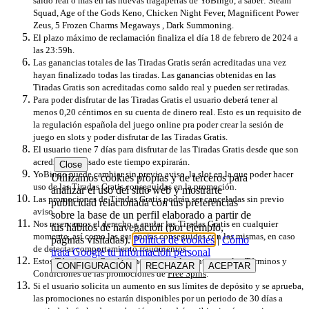
saldo real o más en las nuevas tragaperras de YoBingo, a saber: Steam
Squad, Age of the Gods Keno, Chicken Night Fever, Magnificent Power
Zeus, 5 Frozen Charms Megaways , Dark Summoning.
El plazo máximo de reclamación finaliza el día 18 de febrero de 2024 a
las 23:59h.
Las ganancias totales de las Tiradas Gratis serán acreditadas una vez
hayan finalizado todas las tiradas. Las ganancias obtenidas en las
Tiradas Gratis son acreditadas como saldo real y pueden ser retiradas.
Para poder disfrutar de las Tiradas Gratis el usuario deberá tener al
menos 0,20 céntimos en su cuenta de dinero real. Esto es un requisito de
la regulación española del juego online pra poder crear la sesión de
juego en slots y poder disfrutar de las Tiradas Gratis.
El usuario tiene 7 días para disfrutar de las Tiradas Gratis desde que son
acreditadas, pasado este tiempo expirarán.
Close
YoBingo puede cambiar sin previo aviso, la slot en la que poder hacer
Utilizamos cookies propias y de terceros para
uso de las Tiradas Gratis conseguidas en la promoción.
analizar el uso del sitio web y mostrarte
Las promociones de Tiradas Gratis podrán ser canceladas sin previo
publicidad relacionada con tus preferencias
aviso.
sobre la base de un perfil elaborado a partir de
Nos reservamos el derecho a anular las Tiradas Gratis en cualquier
tus hábitos de navegación (por ejemplo,
momento, así como las ganancias conseguidas con las mismas, en caso
páginas visitadas).
Política de cookies
|
Cómo
de detectar comportamiento fraudulentos.
trata Google tu información personal
Estos Términos y Condiciones se complementan con los Términos y
CONFIGURACIÓN
RECHAZAR
ACEPTAR
Condiciones de las promociones de
Free Spins
.
Si el usuario solicita un aumento en sus límites de depósito y se aprueba,
las promociones no estarán disponibles por un periodo de 30 días a