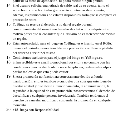
partir de la fecha de aprobación, ni podrá recibir ningún premio.
Si el usuario solicita una retirada de saldo real de su cuenta, tanto el
saldo bono como las tiradas gratis serán eliminadas de su cuenta,
además, las promociones no estarán disponibles hasta que se complete el
proceso de retiro.
YoBingo se reserva el derecho a no dar el regalo por mal
comportamiento del usuario en las salas de chat o por cualquier otro
motivo por el que se considere que el usuario no es merecedor de recibir
un regalo.
Estar autoexcluido para el juego en YoBingo.es o inscrito en el RGIAJ
durante el periodo promocional de esta promoción conlleva la pérdida
del derecho a recibir el mismo.
Condiciones exclusivas para el juego del bingo en YoBingo.es.
Si has recibido este email promocional por error y no cumple con las
condiciones para recibir la oferta no se le aplicará, pedimos disculpas
por las molestias que esto pueda causar.
Si esta promoción no funcionara correctamente debido a fraude,
manipulación, errores técnicos o cualquier otra cosa que esté fuera de
nuestro control y que afecte al funcionamiento, la administración, la
seguridad o la equidad de esta promoción, nos reservamos el derecho de
descalificar a cualquier persona involucrada. También tendremos el
derecho de cancelar, modificar o suspender la promoción en cualquier
momento.
+18. Juega con Responsabilidad.