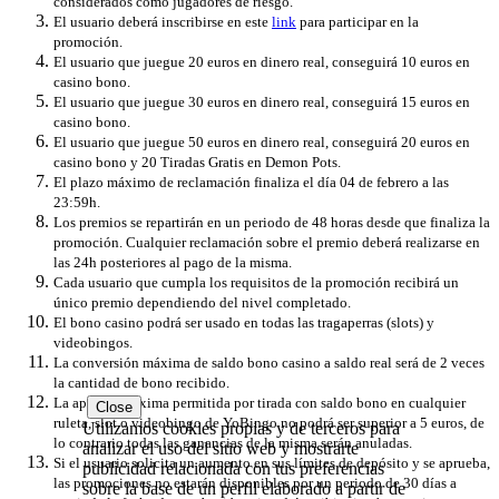
considerados como jugadores de riesgo.
El usuario deberá inscribirse en este
link
para participar en la
promoción.
El usuario que juegue 20 euros en dinero real, conseguirá 10 euros en
casino bono.
El usuario que juegue 30 euros en dinero real, conseguirá 15 euros en
casino bono.
El usuario que juegue 50 euros en dinero real, conseguirá 20 euros en
casino bono y 20 Tiradas Gratis en Demon Pots.
El plazo máximo de reclamación finaliza el día 04 de febrero a las
23:59h.
Los premios se repartirán en un periodo de 48 horas desde que finaliza la
promoción. Cualquier reclamación sobre el premio deberá realizarse en
las 24h posteriores al pago de la misma.
Cada usuario que cumpla los requisitos de la promoción recibirá un
único premio dependiendo del nivel completado.
El bono casino podrá ser usado en todas las tragaperras (slots) y
videobingos.
La conversión máxima de saldo bono casino a saldo real será de 2 veces
la cantidad de bono recibido.
La apuesta máxima permitida por tirada con saldo bono en cualquier
Close
ruleta, slot o videobingo de YoBingo no podrá ser superior a 5 euros, de
Utilizamos cookies propias y de terceros para
lo contrario todas las ganancias de la misma serán anuladas.
analizar el uso del sitio web y mostrarte
Si el usuario solicita un aumento en sus límites de depósito y se aprueba,
publicidad relacionada con tus preferencias
las promociones no estarán disponibles por un periodo de 30 días a
sobre la base de un perfil elaborado a partir de