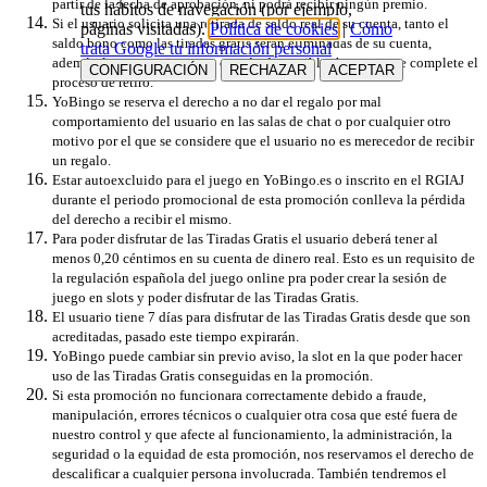
partir de la fecha de aprobación, ni podrá recibir ningún premio.
tus hábitos de navegación (por ejemplo,
Si el usuario solicita una retirada de saldo real de su cuenta, tanto el
páginas visitadas).
Política de cookies
|
Cómo
saldo bono como las tiradas gratis serán eliminadas de su cuenta,
trata Google tu información personal
además, las promociones no estarán disponibles hasta que se complete el
CONFIGURACIÓN
RECHAZAR
ACEPTAR
proceso de retiro.
YoBingo se reserva el derecho a no dar el regalo por mal
comportamiento del usuario en las salas de chat o por cualquier otro
motivo por el que se considere que el usuario no es merecedor de recibir
un regalo.
Estar autoexcluido para el juego en YoBingo.es o inscrito en el RGIAJ
durante el periodo promocional de esta promoción conlleva la pérdida
del derecho a recibir el mismo.
Para poder disfrutar de las Tiradas Gratis el usuario deberá tener al
menos 0,20 céntimos en su cuenta de dinero real. Esto es un requisito de
la regulación española del juego online pra poder crear la sesión de
juego en slots y poder disfrutar de las Tiradas Gratis.
El usuario tiene 7 días para disfrutar de las Tiradas Gratis desde que son
acreditadas, pasado este tiempo expirarán.
YoBingo puede cambiar sin previo aviso, la slot en la que poder hacer
uso de las Tiradas Gratis conseguidas en la promoción.
Si esta promoción no funcionara correctamente debido a fraude,
manipulación, errores técnicos o cualquier otra cosa que esté fuera de
nuestro control y que afecte al funcionamiento, la administración, la
seguridad o la equidad de esta promoción, nos reservamos el derecho de
descalificar a cualquier persona involucrada. También tendremos el