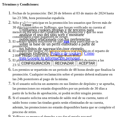
Términos y Condiciones:
Fechas de la promoción: Del 26 de febrero al 03 de marzo de 2024 hasta
las 23:59h, hora peninsular española.
Sólo podrán participar en la promoción los usuarios que lleven más de
Close
30 días registrados en YoBingo, que hayan verificado su cuenta al
Utilizamos cookies propias y de terceros para
menos un día antes del comienzo de la promoción y que no sean
analizar el uso del sitio web y mostrarte
considerados como jugadores de riesgo.
publicidad relacionada con tus preferencias
El usuario deberá inscribirse en este
link
para participar en la
sobre la base de un perfil elaborado a partir de
promoción.
tus hábitos de navegación (por ejemplo,
El usuario que juegue 20 euros en dinero real entrará en el reparto de
páginas visitadas).
Política de cookies
|
Cómo
2.000 Tiradas Gratis en la slot
Piggy Bank Bills
.
trata Google tu información personal
El plazo máximo de reclamación finaliza el día 03 de marzo a las
CONFIGURACIÓN
RECHAZAR
ACEPTAR
23:59h.
Los premios se repartirán en un periodo de 48 horas desde que finaliza la
promoción. Cualquier reclamación sobre el premio deberá realizarse en
las 24h posteriores al pago de la misma.
Si el usuario solicita un aumento en sus límites de depósito y se aprueba,
las promociones no estarán disponibles por un periodo de 30 días a
partir de la fecha de aprobación, ni podrá recibir ningún premio.
Si el usuario solicita una retirada de saldo real de su cuenta, tanto el
saldo bono como las tiradas gratis serán eliminadas de su cuenta,
además, las promociones no estarán disponibles hasta que se complete el
proceso de retiro.
YoBingo se reserva el derecho a no dar el regalo por mal