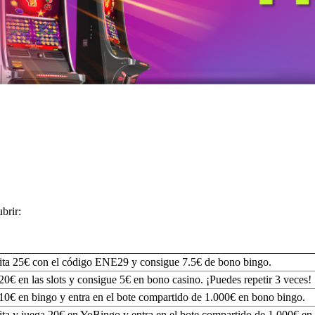
brir:
ta 25€ con el código ENE29 y consigue 7.5€ de bono bingo.
20€ en las slots y consigue 5€ en bono casino. ¡Puedes repetir 3 veces!
10€ en bingo y entra en el bote compartido de 1.000€ en bono bingo.
ta y juega 20€ en YoBingo y entra en el bote compartido de 1.000€ en 