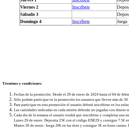
Viernes 2
Inscríbete
Deposi
Sábado 3
Deposi
Domingo 4
Inscríbete
Juega 
Términos y condiciones:
Fechas de la promoción: Desde el 29 de enero d
e 2024 hasta el 04 de febr
Sólo podrán participar en la promoción los usuarios que lleven más de 30
Para participar en esta promoción el usuario deberá inscribirse en los enl
Las cantidades indicadas en cada misión deberán ser jugadas con dinero re
Cada día de la semana el usuario tendrá que inscribirse y completar una m
Lunes 29 de enero: Deposita 25€ con el código ENE29 y consigue 7.5€ en 
Martes 30 de enero: Juega 20€ en las slots y consigue 5€ en bono casino. P