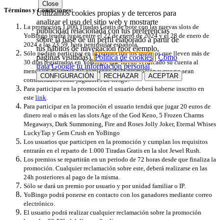
Close
Términos y Condiciones:
Utilizamos cookies propias y de terceros para
analizar el uso del sitio web y mostrarte
La promoción 1.000 Tiradas Gratis de bote con las nuevas slots de
publicidad relacionada con tus preferencias
YoBingo tendrá lugar entre el 22 de enero de 2024 y el 28 de enero de
sobre la base de un perfil elaborado a partir de
2024 a las 23:59, hora peninsular española.
tus hábitos de navegación (por ejemplo,
Sólo podrán participar en la promoción los usuarios que lleven más de
páginas visitadas).
Política de cookies
|
Cómo
30 días registrados en YoBingo, que hayan verificado su cuenta al
trata Google tu información personal
menos un día antes del comienzo de la promoción y que no sean
CONFIGURACIÓN
RECHAZAR
ACEPTAR
considerados como jugadores de riesgo.
Para participar en la promoción el usuario deberá haberse inscrito en
este
link
.
Para participar en la promoción el usuario tendrá que jugar 20 euros de
dinero real o más en las slots Age of the God Keno, 5 Frozen Charms
Megaways, Dark Summoning, Fire and Roses Jolly Joker, Eternal Whises
LuckyTap y Gem Crush en YoBingo
Los usuarios que participen en la promoción y cumplan los requisitos
entrarán en el reparto de 1.000 Tiradas Gratis en la slot
Jewel Rush
.
Los premios se repartirán en un periodo de 72 horas desde que finaliza la
promoción. Cualquier reclamación sobre este, deberá realizarse en las
24h posteriores al pago de la misma.
Sólo se dará un premio por usuario y por unidad familiar o IP.
YoBingo podrá ponerse en contacto con los ganadores mediante correo
electrónico.
El usuario podrá realizar cualquier reclamación sobre la promoción