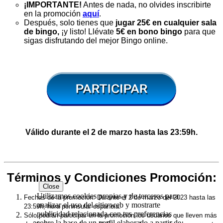
¡IMPORTANTE!
Antes de nada, no olvides inscribirte
en la promoción
aquí
.
Después, solo tienes que
jugar 25€ en cualquier sala
de bingo,
¡y listo! Llévate
5€ en bono bingo
para que
sigas disfrutando del mejor Bingo online.
Válido durante el 2 de marzo hasta las 23:59h.
Términos y Condiciones Promoción:
Close
Utilizamos cookies propias y de terceros para
Fechas
de la
promoción
: Durante el 2 de marzo
del 2023 hasta las
analizar el uso del sitio web y mostrarte
23:59h
, hora peninsular
española
.
publicidad relacionada con tus preferencias
Sólo podrán participar en la promoción los usuarios que lleven más
sobre la base de un perfil elaborado a partir de