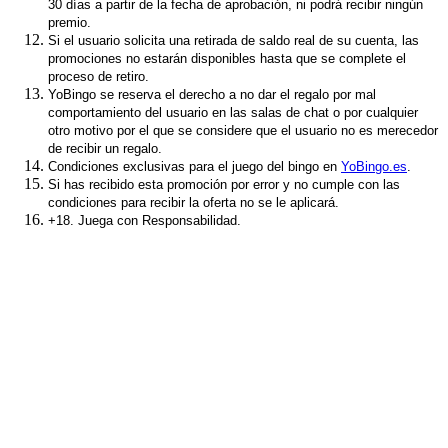
30 días a partir de la fecha de aprobación, ni podrá recibir ningún
premio.
Si el usuario solicita una retirada de saldo real de su cuenta, las
promociones no estarán disponibles hasta que se complete el
proceso de retiro.
YoBingo
se
reserva
el
derecho a no
dar
el
regalo por mal
comportamiento
del
usuario
en
las
salas
de chat o por
cualquier
otro
motivo
por
el
que se
considere
que
el
usuario
no es
merecedor
de
recibir
un regalo.
Condiciones exclusivas para el juego del bingo en
YoBingo.es
.
Si has recibido esta promoción por error y no cumple con las
condiciones para recibir la oferta no se le aplicará.
+18. Juega con Responsabilidad.