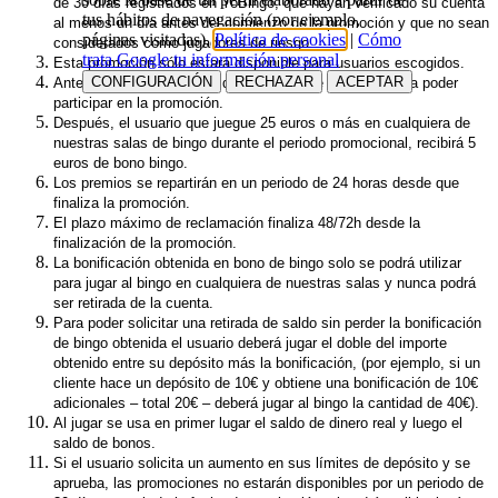
de 30 días registrados en YoBingo, que hayan verificado su cuenta
tus hábitos de navegación (por ejemplo,
al menos un día antes del comienzo de la promoción y que no sean
páginas visitadas).
Política de cookies
|
Cómo
considerados como jugadores de riesgo.
trata Google tu información personal
Esta promoción sólo estará disponible para usuarios escogidos.
CONFIGURACIÓN
RECHAZAR
ACEPTAR
Antes de nada, el usuario debe inscribirse en el
link
para poder
participar en la promoción.
Después, el usuario que juegue 25 euros o más en cualquiera de
nuestras salas de bingo durante el periodo promocional, recibirá 5
euros de bono bingo.
Los premios se repartirán en un periodo de 24 horas desde que
finaliza la promoción.
El plazo máximo de reclamación finaliza 48/72h desde la
finalización de la promoción.
La bonificación obtenida en bono de bingo solo se podrá utilizar ​​
para jugar al bingo en cualquiera de nuestras salas y nunca podrá
ser retirada de la cuenta.
Para poder solicitar una retirada de saldo sin perder la bonificación
de bingo obtenida el usuario deberá jugar el doble del importe
obtenido entre su depósito más la bonificación, (por ejemplo, si un
cliente hace un depósito de 10€ y obtiene una bonificación de 10€
adicionales – total 20€ – deberá jugar al bingo la cantidad de 40€).
Al jugar se usa en primer lugar el saldo de dinero real y luego el
saldo de bonos.
Si el usuario solicita un aumento en sus límites de depósito y se
aprueba, las promociones no estarán disponibles por un periodo de