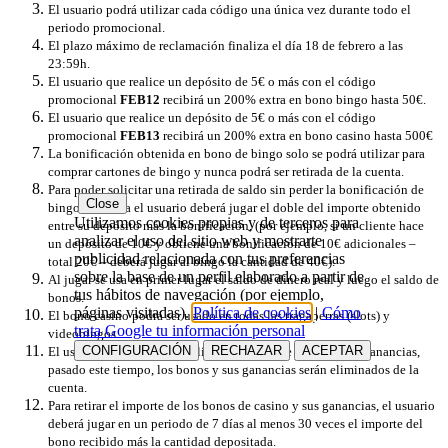
El usuario podrá utilizar cada código una única vez durante todo el
periodo promocional.
El plazo máximo de reclamación finaliza el día 18 de febrero a las
23:59h.
El usuario que realice un depósito de 5€ o más con el código
promocional
FEB12
recibirá un 200% extra en bono bingo hasta 50€.
El usuario que realice un depósito de 5€ o más con el código
promocional
FEB13
recibirá un 200% extra en bono casino hasta 500€
La bonificación obtenida en bono de bingo solo se podrá utilizar ​​para
comprar cartones de bingo y nunca podrá ser retirada de la cuenta.
Para poder solicitar una retirada de saldo sin perder la bonificación de
Close
bingo obtenida el usuario deberá jugar el doble del importe obtenido
Utilizamos cookies propias y de terceros para
entre su depósito más la bonificación, (por ejemplo, si un cliente hace
analizar el uso del sitio web y mostrarte
un depósito de 10€ y obtiene una bonificación de 10€ adicionales –
publicidad relacionada con tus preferencias
total 20€ – deberá jugar al bingo la cantidad de 40€).
sobre la base de un perfil elaborado a partir de
Al jugar se usa en primer lugar el saldo de dinero real y luego el saldo de
tus hábitos de navegación (por ejemplo,
bonos.
páginas visitadas).
Política de cookies
|
Cómo
El bono casino podrá ser usado en todas las tragaperras (slots) y
trata Google tu información personal
videobingos.
CONFIGURACIÓN
RECHAZAR
ACEPTAR
El usuario tiene 7 días para liberar el bono de casino y sus ganancias,
pasado este tiempo, los bonos y sus ganancias serán eliminados de la
cuenta.
Para retirar el importe de los bonos de casino y sus ganancias, el usuario
deberá jugar en un periodo de 7 días al menos 30 veces el importe del
bono recibido más la cantidad depositada.