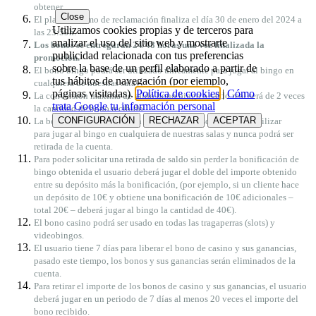
obtener.
Close
El plazo máximo de reclamación finaliza el día 30
de enero
del 2024 a
Utilizamos cookies propias y de terceros para
las 23:59h.
analizar el uso del sitio web y mostrarte
Los bonos se entregarán 24/48 horas una vez finalizada la
publicidad relacionada con tus preferencias
promoción.
sobre la base de un perfil elaborado a partir de
El bono bingo podrá ser utilizado únicamente para jugar al bingo en
tus hábitos de navegación (por ejemplo,
cualquiera de nuestras salas.
páginas visitadas).
Política de cookies
|
Cómo
La conversión máxima de saldo bono bingo a saldo real será de 2 veces
trata Google tu información personal
la cantidad de bono recibido.
CONFIGURACIÓN
RECHAZAR
ACEPTAR
La bonificación obtenida en bono de bingo solo se podrá utilizar ​​
para jugar al bingo en cualquiera de nuestras salas y nunca podrá ser
retirada de la cuenta.
Para poder solicitar una retirada de saldo sin perder la bonificación de
bingo obtenida el usuario deberá jugar el doble del importe obtenido
entre su depósito más la bonificación, (por ejemplo, si un cliente hace
un depósito de 10€ y obtiene una bonificación de 10€ adicionales –
total 20€ – deberá jugar al bingo la cantidad de 40€).
El bono casino podrá ser usado en todas las tragaperras (slots) y
videobingos.
El usuario tiene 7 días para liberar el bono de casino y sus ganancias,
pasado este tiempo, los bonos y sus ganancias serán eliminados de la
cuenta.
Para retirar el importe de los bonos de casino y sus ganancias, el usuario
deberá jugar en un periodo de 7 días al menos 20 veces el importe del
bono recibido.