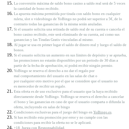
La
conversión
máxima de saldo bono casino a saldo real será de 5 veces
la cantidad de bono recibido.
La apuesta máxima permitida por tirada con saldo bono en cualquier
ruleta, slot o videobingo de YoBingo no podrá ser superior a 5€, de lo
contrario todas las ganancias de la misma serán anuladas.
Si el usuario solicita una retirada de saldo real de su cuenta o cancela el
bono casino recibido, este será eliminado de su cuenta, así como sus
ganancias y las Tiradas Gratis vinculadas al mismo.
Al jugar se usa en primer lugar el saldo de dinero real y luego el saldo de
bonos.
Si el usuario solicita un aumento en sus límites de depósito y se aprueba,
las promociones no estarán disponibles por un periodo de 30 días a
partir de la fecha de aprobación, ni podrá recibir ningún premio.
YoBingo
se
reserva
el
derecho a no
dar
el
regalo por
mal
comportamiento
del
usuario
en
las
salas
de chat o
por
cualquier
otro
motivo
por
el
que se
considere
que
el
usuario
no
es
merecedor
de
recibir
un regalo.
Esta oferta es de uso exclusivo para el usuario que la haya recibido
directamente desde YoBingo. YoBingo se reserva el derecho a cancelar
el bono y las ganancias en caso de que el usuario comparta o difunda la
oferta, incluyendo en salas de bingo
Condiciones exclusivas para el juego del bingo en
YoBingo.es
.
Si has recibido esta promoción por error y no cumple con las
condiciones para recibir la oferta no se le aplicará.
+18. Juega con Responsabilidad.