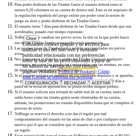
Para poder disfrutar de las Tiradas Gratis el usuario deberá tener al
menos 0,20 céntimos en su cuenta de dinero real. Esto es un requisito de
la regulación española del juego online pra poder crear la sesión de
juego en slots y poder disfrutar de las Tiradas Gratis.
El usuario tiene 7 días para disfrutar de las Tiradas Gratis desde que son
acreditadas, pasado este tiempo expirarán.
YoBingo puede cambiar sin previo aviso, la slot en la que poder hacer
Close
uso de las Tiradas Gratis conseguidas en la promoción.
Utilizamos cookies propias y de terceros para
Las promociones de Tiradas Gratis podrán ser canceladas sin previo
analizar el uso del sitio web y mostrarte
aviso.
publicidad relacionada con tus preferencias
Nos reservamos el derecho a anular las Tiradas Gratis en cualquier
sobre la base de un perfil elaborado a partir de
momento, así como las ganancias conseguidas con las mismas, en caso
tus hábitos de navegación (por ejemplo,
de detectar comportamiento fraudulentos.
páginas visitadas).
Política de cookies
|
Cómo
Si el usuario solicita un aumento en sus límites de depósito y se aprueba,
trata Google tu información personal
las promociones no estarán disponibles por un periodo de 30 días a
CONFIGURACIÓN
RECHAZAR
ACEPTAR
partir de la fecha de aprobación, ni podrá recibir ningún premio.
Si el usuario solicita una retirada de saldo real de su cuenta, tanto el
saldo bono como las tiradas gratis serán eliminadas de su cuenta,
además, las promociones no estarán disponibles hasta que se complete el
proceso de retiro.
YoBingo se reserva el derecho a no dar el regalo por mal
comportamiento del usuario en las salas de chat o por cualquier otro
motivo por el que se considere que el usuario no es merecedor de recibir
un regalo.
Estar autoexcluido para el juego en YoBingo.es o inscrito en el RGIAJ