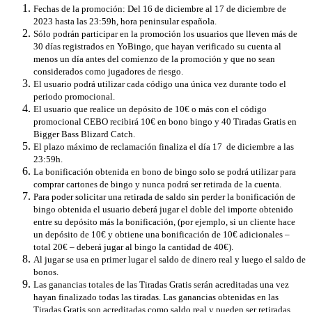
Fechas de la promoción: Del 16 de diciembre al 17 de diciembre de
2023 hasta las 23:59h, hora peninsular española.
Sólo podrán participar en la promoción los usuarios que lleven más de
30 días registrados en YoBingo, que hayan verificado su cuenta al
menos un día antes del comienzo de la promoción y que no sean
considerados como jugadores de riesgo.
El usuario podrá utilizar cada código una única vez durante todo el
periodo promocional.
El usuario que realice un depósito de 10€ o más con el código
promocional CEBO recibirá 10€ en bono bingo y 40 Tiradas Gratis en
Bigger Bass Blizard Catch.
El plazo máximo de reclamación finaliza el día 17 de diciembre a las
23:59h.
La bonificación obtenida en bono de bingo solo se podrá utilizar ​​para
comprar cartones de bingo y nunca podrá ser retirada de la cuenta.
Para poder solicitar una retirada de saldo sin perder la bonificación de
bingo obtenida el usuario deberá jugar el doble del importe obtenido
entre su depósito más la bonificación, (por ejemplo, si un cliente hace
un depósito de 10€ y obtiene una bonificación de 10€ adicionales –
total 20€ – deberá jugar al bingo la cantidad de 40€).
Al jugar se usa en primer lugar el saldo de dinero real y luego el saldo de
bonos.
Las ganancias totales de las Tiradas Gratis serán acreditadas una vez
hayan finalizado todas las tiradas. Las ganancias obtenidas en las
Tiradas Gratis son acreditadas como saldo real y pueden ser retiradas.