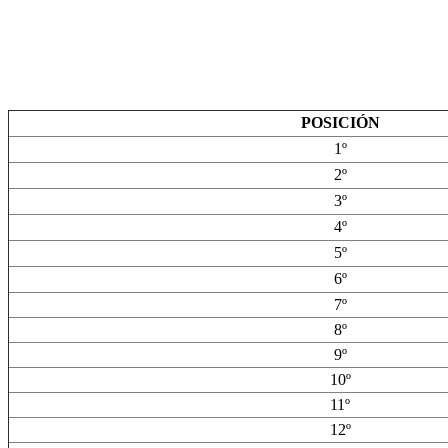
POSICIÓN
1º
2º
3º
4º
5º
6º
7º
8º
9º
10º
11º
12º