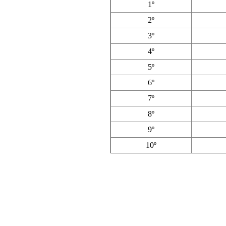
1º
2º
3º
4º
5º
6º
7º
8º
9º
10º