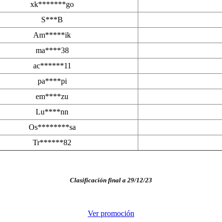
xk*******go
S***B
Am*****ik
ma****38
ac******11
pa****pi
em****zu
Lu****nn
Os********sa
Tr******82
Clasificación final a 29/12/23
Ver promoción