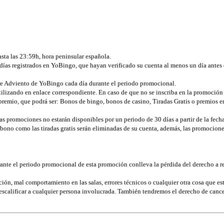
sta las 23:59h, hora peninsular española.
0 días registrados en YoBingo, que hayan verificado su cuenta al menos un día ant
de Adviento de YoBingo cada día durante el periodo promocional.
utilizando en enlace correspondiente.
En caso de que no se inscriba en la promoción 
n premio, que podrá ser: Bonos de bingo, bonos de casino, Tiradas Gratis o premios 
 las promociones no estarán disponibles por un periodo de 30 días a partir de la fec
ldo bono como las tiradas gratis serán eliminadas de su cuenta, además, las promocion
ante el periodo promocional de esta promoción conlleva la pérdida del derecho a re
n, mal comportamiento en las salas, errores técnicos o cualquier otra cosa que esté
escalificar a cualquier persona involucrada. También tendremos el derecho de canc