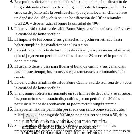
Para poder solicitar una retirada de saldo sin perder la bonificación de
bingo obtenida el usuario deberá jugar el doble del importe obtenido
entre su depósito más la bonificación, (por ejemplo, si un cliente hace
un depósito de 10€ y obtiene una bonificación de 10€ adicionales –
total 20€ – deberá jugar al bingo la cantidad de 40€).
La conversión máxima de saldo Bono Bingo a saldo real será de 2 veces
la cantidad de bono recibido.
El importe de los bonos y sus ganancias no podrá ser retirado hasta
haber cumplido las condiciones de liberación.
Para retirar el importe de los bonos de casino y sus ganancias, el usuario
deberá jugar en un periodo de 7 días al menos 20 veces el importe del
bono recibido.
El usuario tiene 7 días para liberar el bono de casino y sus ganancias,
pasado este tiempo, los bonos y sus ganancias serán eliminados de la
cuenta.
La conversión máxima de saldo Bono Casino a saldo real será de 5 veces
la cantidad de bono recibido.
Si el usuario solicita un aumento en sus límites de depósito y se aprueba,
las promociones no estarán disponibles por un periodo de 30 días a
partir de la fecha de aprobación, ni podrá recibir ningún premio.
La apuesta máxima permitida por tirada con saldo bono en cualquier
ruleta, slot o videobingo de YoBingo no podrá ser superior a 5€, de lo
Close
contrario todas las ganancias de la misma serán anuladas.
Utilizamos cookies propias y de terceros para
Si el usuario solicita una retirada de saldo real de su cuenta, las
analizar el uso del sitio web y mostrarte
promociones no estarán disponibles hasta que se complete el proceso de
publicidad relacionada con tus preferencias