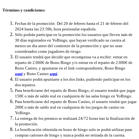
Términos y condiciones:
Fechas de la promoción: Del 20 de febrero hasta el 21 de febrero del
2024 hasta las 23:59h, hora peninsular española.
Sólo podrán participar en la promoción los usuarios que lleven más de
30 días registrados en YoBingo, que hayan verificado su cuenta al
menos un día antes del comienzo de la promoción y que no sean
considerados como jugadores de riesgo.
El usuario tendrá que decidir que recompensa va a recibir: entrar en
reparto de 2.000€ de Bono Bingo y/o entrar en el reparto de 2.000€ de
Bono Casino, y apuntarse en el link correspondiente, Bono Bingo
aquí
y Bono Casino
aquí
.
El usuario podrá apuntarse a los dos links, pudiendo participar en los
dos repartos.
Para beneficiarse del reparto de Bono Bingo, el usuario tendrá que jugar
150€ o más de saldo real en cualquiera de las salas bingo en YoBingo.
Para beneficiarse del reparto de Bono Casino, el usuario tendrá que jugar
200€ o más de saldo real en cualquiera de los juegos de casino en
YoBingo.
La entrega de los premios se realizará 24/72 horas tras la finalización de
la promoción.
La bonificación obtenida en bono de bingo solo se podrá utilizar ​​para
comprar cartones de bingo y nunca podrá ser retirada de la cuenta.