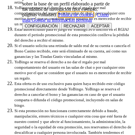
retiro.
sobre la base de un perfil elaborado a partir de
YoBingo se reserva el derecho a no dar el regalo por mal
tus hábitos de navegación (por ejemplo,
comportamiento del usuario en las salas de chat o por cualquier otro
páginas visitadas).
Política de cookies
|
Cómo
motivo por el que se considere que el usuario no es merecedor de recibir
trata Google tu información personal
un regalo.
CONFIGURACIÓN
RECHAZAR
ACEPTAR
Estar autoexcluido para el juego en YoBingo.es o inscrito en el RGIAJ
durante el periodo promocional de esta promoción conlleva la pérdida
del derecho a recibir el mismo.
Si el usuario solicita una retirada de saldo real de su cuenta o cancela el
Bono Casino recibido, este será eliminado de su cuenta, así como sus
ganancias y las Tiradas Gratis vinculadas al mismo.
YoBingo se reserva el derecho a no dar el regalo por mal
comportamiento del usuario en las salas de chat o por cualquier otro
motivo por el que se considere que el usuario no es merecedor de recibir
un regalo.
Esta oferta es de uso exclusivo para quien haya recibido este código
promocional directamente desde YoBingo. YoBingo se reserva el
derecho a cancelar el bono y las ganancias en caso de que el usuario
comparta o difunda el código promocional, incluyendo en salas de
bingo.
Si esta promoción no funcionara correctamente debido a fraude,
manipulación, errores técnicos o cualquier otra cosa que esté fuera de
nuestro control y que afecte al funcionamiento, la administración, la
seguridad o la equidad de esta promoción, nos reservamos el derecho de
descalificar a cualquier persona involucrada. También tendremos el