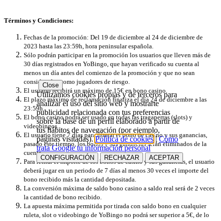
Términos y Condiciones:
Fechas de la promoción: Del 19 de diciembre al 24 de diciembre de
2023 hasta las 23:59h, hora peninsular española.
Sólo podrán participar en la promoción los usuarios que lleven más de
30 días registrados en YoBingo, que hayan verificado su cuenta al
menos un día antes del comienzo de la promoción y que no sean
considerados como jugadores de riesgo.
Close
El usuario recibirá un máximo de 15€ en bono casino.
Utilizamos cookies propias y de terceros para
El plazo máximo de reclamación finaliza el día 24 de diciembre a las
analizar el uso del sitio web y mostrarte
23:59h.
publicidad relacionada con tus preferencias
El bono casino podrá ser usado en todas las tragaperras (slots) y
sobre la base de un perfil elaborado a partir de
videobingos.
tus hábitos de navegación (por ejemplo,
El usuario tiene 7 días para liberar el bono de casino y sus ganancias,
páginas visitadas).
Política de cookies
|
Cómo
pasado este tiempo, los bonos y sus ganancias serán eliminados de la
trata Google tu información personal
cuenta.
CONFIGURACIÓN
RECHAZAR
ACEPTAR
Para retirar el importe de los bonos de casino y sus ganancias, el usuario
deberá jugar en un periodo de 7 días al menos 30 veces el importe del
bono recibido más la cantidad depositada.
La conversión máxima de saldo bono casino a saldo real será de 2 veces
la cantidad de bono recibido.
La apuesta máxima permitida por tirada con saldo bono en cualquier
ruleta, slot o videobingo de YoBingo no podrá ser superior a 5€, de lo