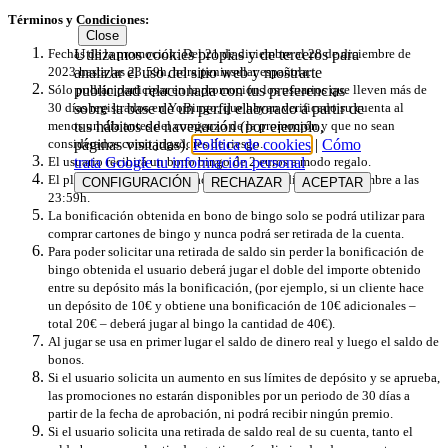
Términos y Condiciones:
Close
Utilizamos cookies propias y de terceros para
Fechas de la promoción: Del 21 de diciembre al 28 de diciembre de
analizar el uso del sitio web y mostrarte
2023 hasta las 23:59h, hora peninsular española.
publicidad relacionada con tus preferencias
Sólo podrán participar en la promoción los usuarios que lleven más de
sobre la base de un perfil elaborado a partir de
30 días registrados en YoBingo, que hayan verificado su cuenta al
tus hábitos de navegación (por ejemplo,
menos un día antes del comienzo de la promoción y que no sean
páginas visitadas).
Política de cookies
|
Cómo
considerados como jugadores de riesgo.
trata Google tu información personal
El usuario recibirá un bono bingo de 2 euros a modo regalo.
El plazo máximo de reclamación finaliza el día 28 de diciembre a las
CONFIGURACIÓN
RECHAZAR
ACEPTAR
23:59h.
La bonificación obtenida en bono de bingo solo se podrá utilizar ​​para
comprar cartones de bingo y nunca podrá ser retirada de la cuenta.
Para poder solicitar una retirada de saldo sin perder la bonificación de
bingo obtenida el usuario deberá jugar el doble del importe obtenido
entre su depósito más la bonificación, (por ejemplo, si un cliente hace
un depósito de 10€ y obtiene una bonificación de 10€ adicionales –
total 20€ – deberá jugar al bingo la cantidad de 40€).
Al jugar se usa en primer lugar el saldo de dinero real y luego el saldo de
bonos.
Si el usuario solicita un aumento en sus límites de depósito y se aprueba,
las promociones no estarán disponibles por un periodo de 30 días a
partir de la fecha de aprobación, ni podrá recibir ningún premio.
Si el usuario solicita una retirada de saldo real de su cuenta, tanto el