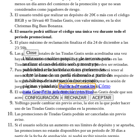
menos un día antes del comienzo de la promoción y que no sean
considerados como jugadores de riesgo.
El usuario tendrá que realizar un depósito de 20€ o más con el código
BIGB y se llévará 40 Tiradas Gratis, con valor mínimo, en la slot
Christmas Big Bass Bonanza
.
El usuario podrá utilizar el código una única vez durante todo el
periodo promocional.
El plazo máximo de reclamación finaliza el día 24 de diciembre a las
23:59h.
Close
Las ganancias totales de las Tiradas Gratis serán acreditadsa una vez
Utilizamos cookies propias y de terceros para
hayan finalizado todas las tiradas. Las ganancias obtenidas en las
analizar el uso del sitio web y mostrarte
Tiradas Gratis son acreditadas como saldo real y pueden ser retiradas.
publicidad relacionada con tus preferencias
Para poder disfrutar de las Tiradas Gratis el usuario deberá tener al
sobre la base de un perfil elaborado a partir de
menos 0,20 céntimos en su cuenta de dinero real. Esto es un requisito de
tus hábitos de navegación (por ejemplo,
la regulación española del juego online pra poder crear la sesión de
páginas visitadas).
Política de cookies
|
Cómo
juego en slots y poder disfrutar de las Tiradas Gratis.
trata Google tu información personal
El usuario tiene 7 días para disfrutar de las Tiradas Gratis desde que son
acreditadas, pasado este tiempo expirarán.
CONFIGURACIÓN
RECHAZAR
ACEPTAR
YoBingo puede cambiar sin previo aviso, la slot en la que poder hacer
uso de las Tiradas Gratis conseguidas en la promoción.
Las promociones de Tiradas Gratis podrán ser canceladas sin previo
aviso.
Si el usuario solicita un aumento en sus límites de depósito y se aprueba,
las promociones no estarán disponibles por un periodo de 30 días a
partir de la fecha de aprobación, ni podrá recibir ningún premio.