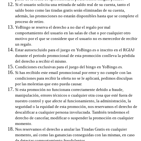
Si el usuario solicita una retirada de saldo real de su cuenta, tanto el
saldo bono como las tiradas gratis serán eliminadas de su cuenta,
además, las promociones no estarán disponibles hasta que se complete el
proceso de retiro.
YoBingo se reserva el derecho a no dar el regalo por mal
comportamiento del usuario en las salas de chat o por cualquier otro
motivo por el que se considere que el usuario no es merecedor de recibir
un regalo.
Estar autoexcluido para el juego en YoBingo.es o inscrito en el RGIAJ
durante el periodo promocional de esta promoción conlleva la pérdida
del derecho a recibir el mismo.
Condiciones exclusivas para el juego del bingo en YoBingo.es.
Si has recibido este email promocional por error y no cumple con las
condiciones para recibir la oferta no se le aplicará, pedimos disculpas
por las molestias que esto pueda causar.
Si esta promoción no funcionara correctamente debido a fraude,
manipulación, errores técnicos o cualquier otra cosa que esté fuera de
nuestro control y que afecte al funcionamiento, la administración, la
seguridad o la equidad de esta promoción, nos reservamos el derecho de
descalificar a cualquier persona involucrada. También tendremos el
derecho de cancelar, modificar o suspender la promoción en cualquier
momento.
Nos reservamos el derecho a anular las Tiradas Gratis en cualquier
momento, así como las ganancias conseguidas con las mismas, en caso
de detectar comportamiento fraudulentos.