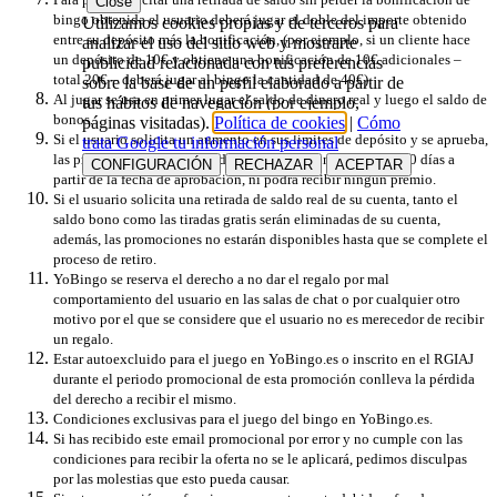
Close
bingo obtenida el usuario deberá jugar el doble del importe obtenido
Utilizamos cookies propias y de terceros para
entre su depósito más la bonificación, (por ejemplo, si un cliente hace
analizar el uso del sitio web y mostrarte
un depósito de 10€ y obtiene una bonificación de 10€ adicionales –
publicidad relacionada con tus preferencias
total 20€ – deberá jugar al bingo la cantidad de 40€).
sobre la base de un perfil elaborado a partir de
Al jugar se usa en primer lugar el saldo de dinero real y luego el saldo de
tus hábitos de navegación (por ejemplo,
bonos.
páginas visitadas).
Política de cookies
|
Cómo
Si el usuario solicita un aumento en sus límites de depósito y se aprueba,
trata Google tu información personal
las promociones no estarán disponibles por un periodo de 30 días a
CONFIGURACIÓN
RECHAZAR
ACEPTAR
partir de la fecha de aprobación, ni podrá recibir ningún premio.
Si el usuario solicita una retirada de saldo real de su cuenta, tanto el
saldo bono como las tiradas gratis serán eliminadas de su cuenta,
además, las promociones no estarán disponibles hasta que se complete el
proceso de retiro.
YoBingo se reserva el derecho a no dar el regalo por mal
comportamiento del usuario en las salas de chat o por cualquier otro
motivo por el que se considere que el usuario no es merecedor de recibir
un regalo.
Estar autoexcluido para el juego en YoBingo.es o inscrito en el RGIAJ
durante el periodo promocional de esta promoción conlleva la pérdida
del derecho a recibir el mismo.
Condiciones exclusivas para el juego del bingo en YoBingo.es.
Si has recibido este email promocional por error y no cumple con las
condiciones para recibir la oferta no se le aplicará, pedimos disculpas
por las molestias que esto pueda causar.