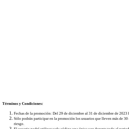
Términos y Condiciones:
Fechas de la promoción: Del 29 de diciembre al 31 de diciembre de 2023 h
Sólo podrán participar en la promoción los usuarios que lleven más de 3
riesgo.
El usuario podrá utilizar cada código una única vez durante todo el peri