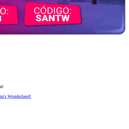
as
!
ta's Wonderland!