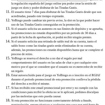
la regulación española del juego online pra poder crear la sesión de
juego en slots y poder disfrutar de las Tiradas Gratis.
El usuario tiene 7 días para disfrutar de las Tiradas Gratis desde que son
acreditadas, pasado este tiempo expirarán.
YoBingo puede cambiar sin previo aviso, la slot en la que poder hacer
uso de las Tiradas Gratis conseguidas en la promoción.
Si el usuario solicita un aumento en sus límites de depósito y se aprueba,
las promociones no estarán disponibles por un periodo de 30 días a
partir de la fecha de aprobación, ni podrá recibir ningún premio.
Si el usuario solicita una retirada de saldo real de su cuenta, tanto el
saldo bono como las tiradas gratis serán eliminadas de su cuenta,
además, las promociones no estarán disponibles hasta que se complete el
proceso de retiro.
YoBingo se reserva el derecho a no dar el regalo por mal
comportamiento del usuario en las salas de chat o por cualquier otro
motivo por el que se considere que el usuario no es merecedor de recibir
un regalo.
Estar autoexcluido para el juego en YoBingo.es o inscrito en el RGIAJ
durante el periodo promocional de esta promoción conlleva la pérdida
del derecho a recibir el mismo.
Si has recibido este email promocional por error y no cumple con las
condiciones para recibir la oferta no se le aplicará, pedimos disculpas
por las molestias que esto pueda causar.
Si esta promoción no funcionara correctamente debido a fraude,
manipulación, errores técnicos o cualquier otra cosa que esté fuera de