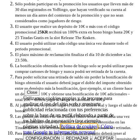
Sólo podrán participar en la promoción los usuarios que lleven más de
30 días registrados en YoBingo, que hayan verificado su cuenta al
menos un día antes del comienzo de la promoción y que no sean
considerados como jugadores de riesgo.
El usuario que realice un depósito de 10€ o más con el código
promocional
25KR
recibirá un 100% extra en bono bingo hasta 20€ y
25 Tiradas Gratis en la slot
Release The Kraken
.
El usuario podrá utilizar cada código una única vez durante todo el
periodo promocional.
El plazo máximo de reclamación finaliza el día 10 de diciembre a las
23:59h.
La bonificación obtenida en bono de bingo solo se podrá utilizar ​​para
comprar cartones de bingo y nunca podrá ser retirada de la cuenta.
Para poder solicitar una retirada de saldo sin perder la bonificación de
bingo obtenida el usuario deberá jugar el doble del importe obtenido
entre su depósito más la bonificación, (por ejemplo, si un cliente hace
Close
un depósito de 10€ y obtiene una bonificación de 10€ adicionales –
Utilizamos cookies propias y de terceros para
total 20€ – deberá jugar al bingo la cantidad de 40€).
analizar el uso del sitio web y mostrarte
Al jugar se usa en primer lugar el saldo de dinero real y luego el saldo de
publicidad relacionada con tus preferencias
bonos.
sobre la base de un perfil elaborado a partir de
Las ganancias totales de las Tiradas Gratis serán acreditadsa una vez
tus hábitos de navegación (por ejemplo,
hayan finalizado todas las tiradas. Las ganancias obtenidas en las
páginas visitadas).
Política de cookies
|
Cómo
Tiradas Gratis son acreditadas como saldo real y pueden ser retiradas.
trata Google tu información personal
Para poder disfrutar de las Tiradas Gratis el usuario deberá tener al
CONFIGURACIÓN
RECHAZAR
ACEPTAR
menos 0,20 céntimos en su cuenta de dinero real. Esto es un requisito de