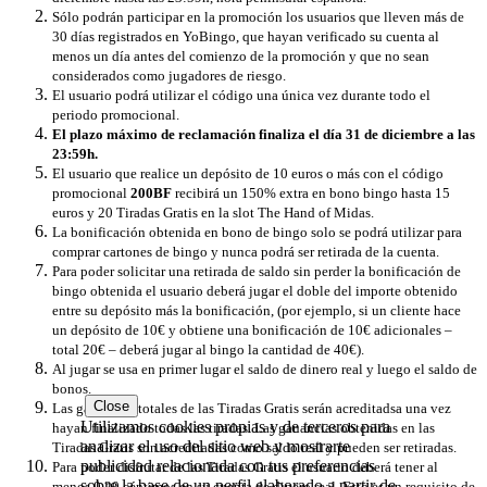
Sólo podrán participar en la promoción los usuarios que lleven más de
30 días registrados en YoBingo, que hayan verificado su cuenta al
menos un día antes del comienzo de la promoción y que no sean
considerados como jugadores de riesgo.
El usuario podrá utilizar el código una única vez durante todo el
periodo promocional.
El plazo máximo de reclamación finaliza el día 31 de diciembre a las
23:59h.
El usuario que realice un depósito de 10 euros o más con el código
promocional
200BF
recibirá un 150% extra en bono bingo hasta 15
euros y 20 Tiradas Gratis en la slot The Hand of Midas.
La bonificación obtenida en bono de bingo solo se podrá utilizar ​​para
comprar cartones de bingo y nunca podrá ser retirada de la cuenta.
Para poder solicitar una retirada de saldo sin perder la bonificación de
bingo obtenida el usuario deberá jugar el doble del importe obtenido
entre su depósito más la bonificación, (por ejemplo, si un cliente hace
un depósito de 10€ y obtiene una bonificación de 10€ adicionales –
total 20€ – deberá jugar al bingo la cantidad de 40€).
Al jugar se usa en primer lugar el saldo de dinero real y luego el saldo de
bonos.
Close
Las ganancias totales de las Tiradas Gratis serán acreditadsa una vez
Utilizamos cookies propias y de terceros para
hayan finalizado todas las tiradas. Las ganancias obtenidas en las
analizar el uso del sitio web y mostrarte
Tiradas Gratis son acreditadas como saldo real y pueden ser retiradas.
publicidad relacionada con tus preferencias
Para poder disfrutar de las Tiradas Gratis el usuario deberá tener al
sobre la base de un perfil elaborado a partir de
menos 0,20 céntimos en su cuenta de dinero real. Esto es un requisito de