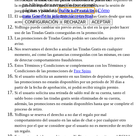
tus hábitos de navegación (por ejemplo,
la regulación española del juego online pra poder crear la sesión de
páginas visitadas).
Política de cookies
|
Cómo
juego en slots y poder disfrutar de las Tiradas Gratis.
trata Google tu información personal
El usuario tiene 7 días para disfrutar de las Tiradas Gratis desde que son
acreditadas, pasado este tiempo expirarán.
CONFIGURACIÓN
RECHAZAR
ACEPTAR
YoBingo puede cambiar sin previo aviso, la slot en la que poder hacer
uso de las Tiradas Gratis conseguidas en la promoción.
Las promociones de Tiradas Gratis podrán ser canceladas sin previo
aviso.
Nos reservamos el derecho a anular las Tiradas Gratis en cualquier
momento, así como las ganancias conseguidas con las mismas, en caso
de detectar comportamiento fraudulentos.
Estos Términos y Condiciones se complementan con los Términos y
Condiciones de las promociones de
Free Spins
.
Si el usuario solicita un aumento en sus límites de depósito y se aprueba,
las promociones no estarán disponibles por un periodo de 30 días a
partir de la fecha de aprobación, ni podrá recibir ningún premio.
Si el usuario solicita una retirada de saldo real de su cuenta, tanto el
saldo bono como las tiradas gratis serán eliminadas de su cuenta,
además, las promociones no estarán disponibles hasta que se complete el
proceso de retiro.
YoBingo se reserva el derecho a no dar el regalo por mal
comportamiento del usuario en las salas de chat o por cualquier otro
motivo por el que se considere que el usuario no es merecedor de recibir
un regalo.