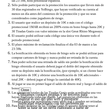
las 23:59h, hora peninsular española.
Sólo podrán participar en la promoción los usuarios que lleven más de
30 días registrados en YoBingo, que hayan verificado su cuenta al
menos un día antes del comienzo de la promoción y que no sean
considerados como jugadores de riesgo.
El usuario que realice un depósito de 10€ o más con el código
promocional 1MAR recibirá un 200% extra en bono bingo hasta 20€ y
30 Tiradas Gratis con valor mínimo en la slot Great Rhino Megaways.
El usuario podrá utilizar cada código una única vez durante todo el
periodo promocional.
El plazo máximo de reclamación finaliza el día 03 de marzo a las
23:59h.
La bonificación obtenida en bono de bingo solo se podrá utilizar ​​para
comprar cartones de bingo y nunca podrá ser retirada de la cuenta.
Para poder solicitar una retirada de saldo sin perder la bonificación de
bingo obtenida el usuario deberá jugar el doble del importe obtenido
entre su depósito más la bonificación, (por ejemplo, si un cliente hace
un depósito de 10€ y obtiene una bonificación de 10€ adicionales –
total 20€ – deberá jugar al bingo la cantidad de 40€).
Al jugar se usa en primer lugar el saldo de dinero real y luego el saldo de
bonos.
Close
Las ganancias totales de las Tiradas Gratis serán acreditadsa una vez
Utilizamos cookies propias y de terceros para
hayan finalizado todas las tiradas. Las ganancias obtenidas en las
analizar el uso del sitio web y mostrarte
Tiradas Gratis son acreditadas como saldo real y pueden ser retiradas.
publicidad relacionada con tus preferencias
Para poder disfrutar de las Tiradas Gratis el usuario deberá tener al
sobre la base de un perfil elaborado a partir de