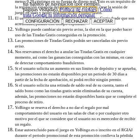
menos 0,20 céntimos en su cuenta de dinero real. Esto es un requisito de
tus hábitos de navegación (por ejemplo,
la regulación española del juego online pra poder crear la sesión de
páginas visitadas).
Política de cookies
|
Cómo
juego en slots y poder disfrutar de las Tiradas Gratis.
trata Google tu información personal
El usuario tiene 7 días para disfrutar de las Tiradas Gratis desde que son
CONFIGURACIÓN
RECHAZAR
ACEPTAR
acreditadas, pasado este tiempo expirarán.
YoBingo puede cambiar sin previo aviso, la slot en la que poder hacer
uso de las Tiradas Gratis conseguidas en la promoción.
Las promociones de Tiradas Gratis podrán ser canceladas sin previo
aviso.
Nos reservamos el derecho a anular las Tiradas Gratis en cualquier
momento, así como las ganancias conseguidas con las mismas, en caso
de detectar comportamiento fraudulentos.
Si el usuario solicita un aumento en sus límites de depósito y se aprueba,
las promociones no estarán disponibles por un periodo de 30 días a
partir de la fecha de aprobación, ni podrá recibir ningún premio.
Si el usuario solicita una retirada de saldo real de su cuenta, tanto el
saldo bono como las tiradas gratis serán eliminadas de su cuenta,
además, las promociones no estarán disponibles hasta que se complete el
proceso de retiro.
YoBingo se reserva el derecho a no dar el regalo por mal
comportamiento del usuario en las salas de chat o por cualquier otro
motivo por el que se considere que el usuario no es merecedor de recibir
un regalo.
Estar autoexcluido para el juego en YoBingo.es o inscrito en el RGIAJ
durante el periodo promocional de esta promoción conlleva la pérdida