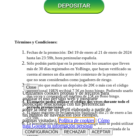
Términos y Condiciones:
Fechas de la promoción: Del 19 de enero al 21 de enero de 2024
hasta las 23:59h, hora peninsular española.
Sólo podrán participar en la promoción los usuarios que lleven
más de 30 días registrados en YoBingo, que hayan verificado su
cuenta al menos un día antes del comienzo de la promoción y
que no sean considerados como jugadores de riesgo.
El usuario que realice un depósito de 20€ o más con el código
Close
promocional 19EN recibirá 7.5€ en bono bingo. Pudiendo usarlo
Utilizamos cookies propias y de terceros para
dos veces y conseguir un máximo de 15€ en bono bingo.
analizar el uso del sitio web y mostrarte
El usuario podrá utilizar el código dos veces durante todo el
publicidad relacionada con tus preferencias
periodo promocional.
sobre la base de un perfil elaborado a partir de
El plazo máximo de reclamación finaliza el día 21 de enero a las
tus hábitos de navegación (por ejemplo,
23:59h.
páginas visitadas).
Política de cookies
|
Cómo
La bonificación obtenida en bono de bingo solo se podrá utilizar
trata Google tu información personal
​​para comprar cartones de bingo y nunca podrá ser retirada de la
CONFIGURACIÓN
RECHAZAR
ACEPTAR
cuenta.