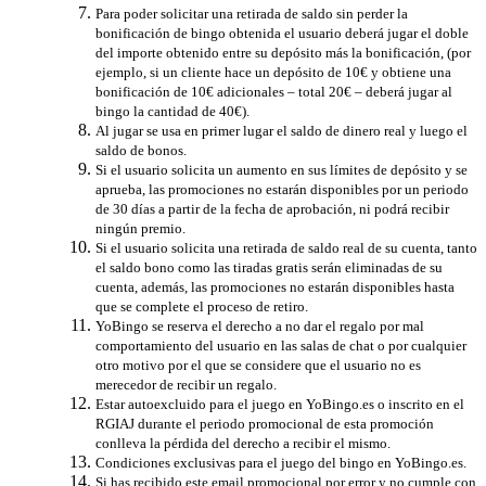
Para poder solicitar una retirada de saldo sin perder la
bonificación de bingo obtenida el usuario deberá jugar el doble
del importe obtenido entre su depósito más la bonificación, (por
ejemplo, si un cliente hace un depósito de 10€ y obtiene una
bonificación de 10€ adicionales – total 20€ – deberá jugar al
bingo la cantidad de 40€).
Al jugar se usa en primer lugar el saldo de dinero real y luego el
saldo de bonos.
Si el usuario solicita un aumento en sus límites de depósito y se
aprueba, las promociones no estarán disponibles por un periodo
de 30 días a partir de la fecha de aprobación, ni podrá recibir
ningún premio.
Si el usuario solicita una retirada de saldo real de su cuenta, tanto
el saldo bono como las tiradas gratis serán eliminadas de su
cuenta, además, las promociones no estarán disponibles hasta
que se complete el proceso de retiro.
YoBingo se reserva el derecho a no dar el regalo por mal
comportamiento del usuario en las salas de chat o por cualquier
otro motivo por el que se considere que el usuario no es
merecedor de recibir un regalo.
Estar autoexcluido para el juego en YoBingo.es o inscrito en el
RGIAJ durante el periodo promocional de esta promoción
conlleva la pérdida del derecho a recibir el mismo.
Condiciones exclusivas para el juego del bingo en YoBingo.es.
Si has recibido este email promocional por error y no cumple con