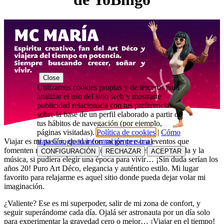
Close
Utilizamos cookies propias y de terceros para
analizar el uso del sitio web y mostrarte
publicidad relacionada con tus preferencias
sobre la base de un perfil elaborado a partir de
tus hábitos de navegación (por ejemplo,
páginas visitadas).
Política de cookies
|
Cómo
trata Google tu información personal
Viajar es mi pasión, quedar con mi gente e ir a eventos que
fomenten mi creatividad y curiosidad. Fan del arte, la moda y la
CONFIGURACIÓN
RECHAZAR
ACEPTAR
música, si pudiera elegir una época para vivir… ¡Sin duda serían los
años 20! Puro Art Déco, elegancia y auténtico estilo. Mi lugar
favorito para relajarme es aquel sitio donde pueda dejar volar mi
imaginación.
¿Valiente? Ese es mi superpoder, salir de mi zona de confort, y
seguir superándome cada día. Ojalá ser astronauta por un día solo
para experimentar la gravedad cero o mejor… ¡Viajar en el tiempo!