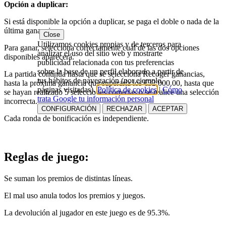
Opción a duplicar:
Si está disponible la opción a duplicar, se paga el doble o nada de la
última ganancia.
Close
Utilizamos cookies propias y de terceros para
Para ganar, selecciona correctamente cuál de las dos opciones
analizar el uso del sitio web y mostrarte
disponibles aparecerá.
publicidad relacionada con tus preferencias
sobre la base de un perfil elaborado a partir de
La partida continúa hasta que se selecciona Recoger ganancias,
tus hábitos de navegación (por ejemplo,
hasta la próxima ganancia que superaría los €32,000.00, hasta que
páginas visitadas).
Política de cookies
|
Cómo
se hayan realizado 5 selecciones correctas o se realice una selección
trata Google tu información personal
incorrecta.
CONFIGURACIÓN
RECHAZAR
ACEPTAR
Cada ronda de bonificación es independiente.
Reglas de juego:
Se suman los premios de distintas líneas.
El mal uso anula todos los premios y juegos.
La devolución al jugador en este juego es de 95.3%.